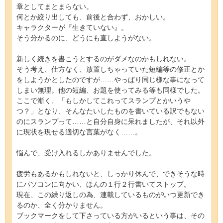
章としてまとまらない。
何とか絞り出しても、前後と合わず、おかしい。
キャラクターが『生きていない』。
そう分かるのに、どうにも直しようがない。
新しく続きを書こうとするのがダメなのかもしれない。
そう考え、仕方なく、放置しちゃっていた短編等の修正とか
をしようかとしたのですが……やっぱり同じ様な事になって
しまい無理。他の短編、お題を使ってみる等も同様でした。
ここで漸く、「もしかしてこれってスランプとかいうや
つ？」となり、そんなたいしたものを書いている訳でもない
のにスランプって……と自分自身に呆れましたが、それ以外
に現状を現せる適切な言葉がなく……。
悩んで、受け入れるしかありませんでした。
疲労もあるかもしれないと、しっかり休んで、できそうな時
にパソコンに向かい、ほんの１行２行書いてストップ。
現在、この繰り返しの為、連載しているものがいつ更新でき
るのか、全く分かりません。
ブックマークをして下さっている方がいるという事は、その