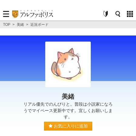
TOP
>
美緒
>
近況ボード
美緒
リアル優先でのんびりと。普段は小説家になろ
うでマイペース更新中です。宜しくお願いしま
す。
お気に入りに追加