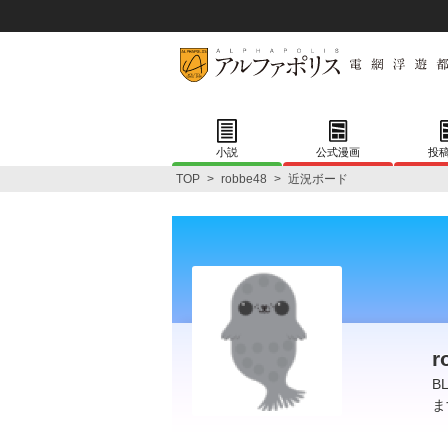
小説
公式漫画
投
TOP
>
robbe48
>
近況ボード
r
B
ま