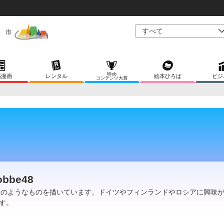
Web
稿漫画
レンタル
絵本ひろば
ビジ
コンテンツ大賞
obbe48
Lのようなものを描いています。ドイツやフィンランドやロシアに興味
す。