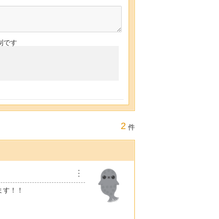
制です
2
件
︙
ます！！