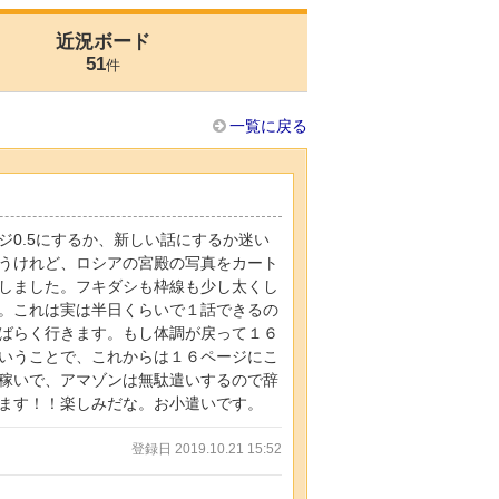
近況ボード
51
件
一覧に戻る
0.5にするか、新しい話にするか迷い
うけれど、ロシアの宮殿の写真をカート
しました。フキダシも枠線も少し太くし
。これは実は半日くらいで１話できるの
ばらく行きます。もし体調が戻って１６
いうことで、これからは１６ページにこ
稼いで、アマゾンは無駄遣いするので辞
ます！！楽しみだな。お小遣いです。
登録日 2019.10.21 15:52