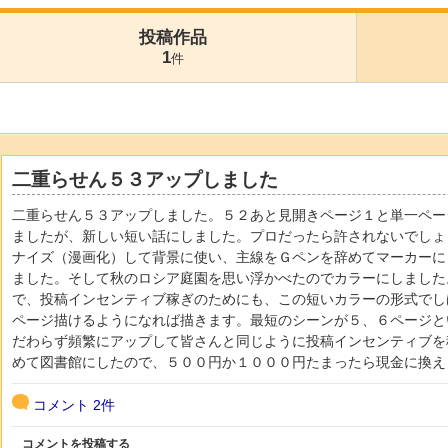
投稿作品
1
件
二重らせん５３アップしました
二重らせん５３アップしました。５２あと見開きページ１と単一ページ
ましたが、新しい短い話にしました。プロだったら許されないでしょ
ナイズ（漫画化）して背景に使い、主線をＧペンを辞めてマーカーに
ました。そして秋のロシア庭園を思い浮かべたのでカラーにしました
で、投稿インセンティブ稼ぎのためにも、この短いカラーの形式でし
ページ描けるようになれば描きます。最短のシーンが５、６ページと
だわらず頻繁にアップして皆さんと同じように投稿インセンティブを
めて図書館にしたので、５００円か１０００円たまったら現金に換え
コメント
2件
コメントを投稿する