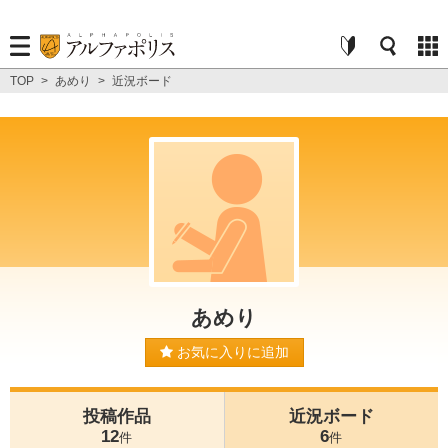
TOP
>
あめり
>
近況ボード
あめり
お気に入りに追加
投稿作品
近況ボード
12
6
件
件