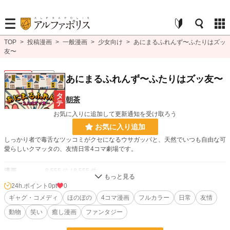
TOP
>
投稿漫画
>
一般漫画
>
少女向け
>
あにまるふれんず〜ふたりはズッ
友〜
少女向け
連載中
あにまるふれんず〜ふたりはズッ友〜
朝茶
お気に入りに追加して更新通知を受け取ろう
お気に入り追加
しっかり者で毒舌なツッコミがクセになるウサガッパと、天然でいつも自由な可
愛らしいクマッタの、友情日常4コマ劇場です。
漫画
8,555 位 / 8,555 件
24h.ポイント
0pt
0
少女向け
1,155 位 / 1,155 件
ギャグ・コメディ
ほのぼの
4コマ漫画
フルカラー
日常
友情
お気に入り
1
動物
笑い
癒し漫画
ファンタジー
24h.ポイント
0 pt