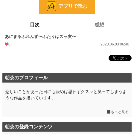
アプリで読む
話数
1
更新日時
2023.06.03 06:40
目次
感想
初回公開日時
2023.06.03 06:40
あにまるふれんず〜ふたりはズッ友〜
週間ポイント
0 pt (8,555 位)
0
2023.06.03 06:40
月間ポイント
0 pt (8,555 位)
年間ポイント
7 pt (7,465 位)
累計ポイント
411 pt (8,295 位)
朝茶のプロフィール
悲しいことがあった日にも読めば思わずクスッと笑ってしまうよ
うな作品を描いています。
もっと見る
朝茶の登録コンテンツ