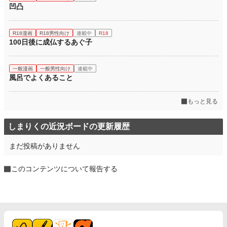
凹凸
R18漫画
R18男性向け
連載中
R18
100日後に成仏するあぐ子
一般漫画
一般男性向け
連載中
風呂でよくあること
もっと見る
しまりくの近況ボードの更新履歴
まだ投稿がありません
このコンテンツについて報告する