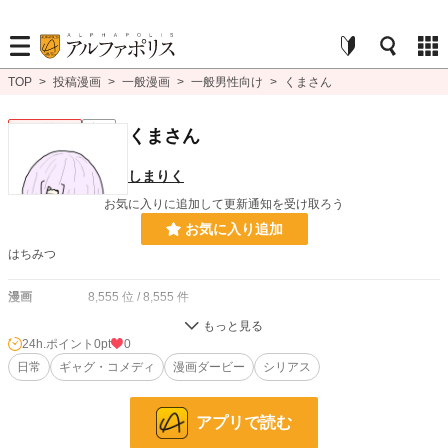
TOP
>
投稿漫画
>
一般漫画
>
一般男性向け
>
くまさん
一般男性向け
完結
くまさん
しまりく
お気に入りに追加して更新通知を受け取ろう
お気に入り追加
はちみつ
漫画
8,555 位 / 8,555 件
一般男性向け
2,374 位 / 2,374 件
24h.ポイント
0pt
0
お気に入り
日常
ギャグ・コメディ
6
漫画ダービー
シリアス
24h.ポイント
0 pt
アプリで読む
ページ数
4