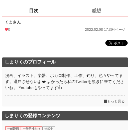
更新日時
2022.02.08 17:39
目次
感想
初回公開日時
2022.02.08 17:39
くまさん
週間ポイント
0 pt (8,555 位)
0
2022.02.08 17:39
4ページ
月間ポイント
0 pt (8,555 位)
年間ポイント
7 pt (7,465 位)
累計ポイント
509 pt (7,957 位)
しまりくのプロフィール
漫画、イラスト、楽器、ボカロ制作、工作、釣り、色々やってま
す。退屈させないよ❤️ よかったら私のTwitterを覗きに来てくださ
いね。 Youtubeもやってます👍
もっと見る
しまりくの登録コンテンツ
一般漫画
一般男性向け
連載中