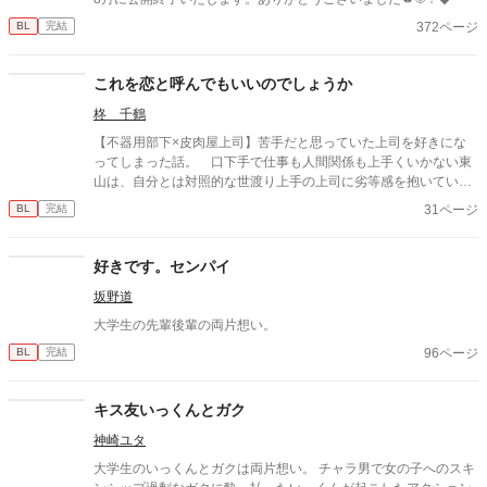
372ページ
BL
完結
これを恋と呼んでもいいのでしょうか
柊 千鶴
【不器用部下×皮肉屋上司】苦手だと思っていた上司を好きにな
ってしまった話。 口下手で仕事も人間関係も上手くいかない東
山は、自分とは対照的な世渡り上手の上司に劣等感を抱いていた
が——思いがけず上司の弱みを握ってしまったことで急接近し、
31ページ
BL
完結
皮肉の裏に隠された優しさに惹かれ、やがて恋を知る。
好きです。センパイ
坂野道
大学生の先輩後輩の両片想い。
96ページ
BL
完結
キス友いっくんとガク
神崎ユタ
大学生のいっくんとガクは両片想い。 チャラ男で女の子へのスキ