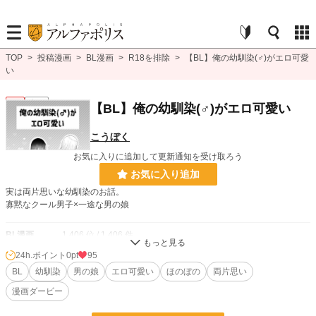
TOP
>
投稿漫画
>
BL漫画
>
R18を排除
>
【BL】俺の幼馴染(♂)がエロ可愛
い
BL
完結
【BL】俺の幼馴染(♂)がエロ可愛い
こうぼく
お気に入りに追加して更新通知を受け取ろう
お気に入り追加
実は両片思いな幼馴染のお話。
寡黙なクール男子×一途な男の娘
BL漫画
1,406 位 / 1,406 件
24h.ポイント
0pt
95
BL
1,080 位 / 1,080 件
BL
幼馴染
男の娘
エロ可愛い
ほのぼの
両片思い
お気に入り
104
漫画ダービー
24h.ポイント
0 pt