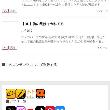
ンシップ過剰なガクに酔っ払ったいっくんが起こしたアクション
とは……！？ ※2018年〜19年に発行した同人誌の再録です
68ページ
BL
完結
【BL】俺の兄はイカれてる
こうぼく
オメガバースの世界 何の変哲もない家庭 父はα、母はβ、兄はα、
そして弟の検査結果が分かったそのとき 兄の計画が始動する...
26ページ
BL
完結
このコンテンツについて報告する
アプリ一覧