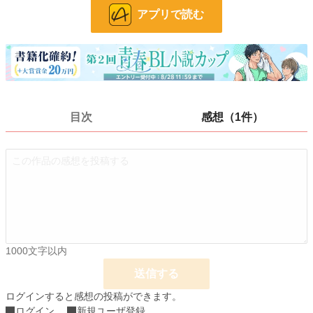
アプリで読む
ページ数
9
更新日時
2023.02.17 16:39
初回公開日時
2023.02.17 16:39
週間ポイント
56 pt (240 位)
月間ポイント
322 pt (207 位)
目次
感想（1件）
年間ポイント
9,308 pt (136 位)
累計ポイント
71,980 pt (239 位)
1000文字以内
送信する
ログインすると感想の投稿ができます。
ログイン
新規ユーザ登録