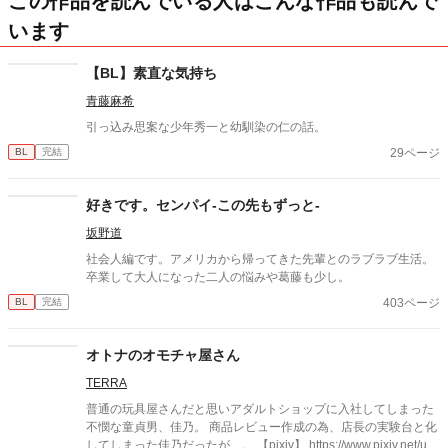
この作品を読んでいる人はこんな作品も読んで
います
【BL】素直な気持ち
青藤麻希
引っ込み思案な少年秀一と幼馴染の仁の話。
29ページ
BL
完結
好きです。センパイ-この先もずっと-
坂野道
社会人編です。アメリカから帰ってきた先輩とのラブラブ生活。
卒業して大人になった二人の悩みや葛藤も少し。
403ページ
BL
完結
オトナのオモチャ屋さん
TERRA
普通の玩具屋さんだと思いアダルトショップに入社してしまった
不憫な童貞男、佳乃。 商品レビュー作成の為、店長の実験台と化
してしまった佳乃だったが…。 【pixiv】 https://www.pixiv.net/use