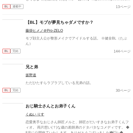
rs/41700031 【ポートフォリオ】 https://lit.link/terraillust
13ページ
BL
連載中
【BL】モブが夢見ちゃダメですか？
藤掛ヒメノ＠Pro-ZELO
モブ顔主人公が整形メイクでアイドルする話。 ※健全BL（たぶ
ん）
144ページ
BL
完結
兄と弟
坂野道
ただひたすらラブラブしている兄弟の話。
30ページ
BL
完結
おじ騎士さんとお弟子くん
くぬい りす
恋愛奥手なおじさん師匠メルと、師匠がだいすきなお弟子くんフ
ィオ。 両片想い(？)な歳の差師弟のドタバタなコメディです。 ◆
8月に公開終了いたします。ありがとうございました🐨🐭✨◆