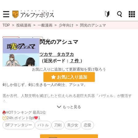
TOP
>
投稿漫画
>
一般漫画
>
少年向け
>
閃光のアシュマ
少年向け
連載中
R15
閃光のアシュマ
ツカサ タカヲカ
（近況ボード：
7 件
）
お気に入りに追加して更新通知を受け取ろう
お気に入り追加
剣しか信じず、剣に生きる一人の剣士、アシュマ。
遥か古代、人類文明を滅ぼしたと伝えられる超巨大兵器「バヴェル」が復活す
る。
バヴェルの機動キーである少女アーチェルを守るため、アシュマは唯一対抗しう
HOTランキング 最高1位
る妖刀「鬼虎」を求めて旅に出る。
24h.ポイント
0pt
1
SFファンタジー
バトル
刀剣
美少女
恋愛
世界制覇を目論むガルマインとの戦いを描く、剣士アシュマの生き様を描く、オ
リジナルSF剣戟長編漫画。