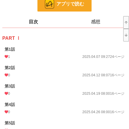
アプリで読む
毎週土曜日更新。
最新話はクロスフォリオで先行公開しています。
目次
感想
漫画
8,552 位 / 8,552 件
少年向け
2,488 位 / 2,488 件
PART Ⅰ
お気に入り
4
第1話
24h.ポイント
0 pt
1
2025.04.07 09:27
24ページ
ページ数
1,281
第2話
更新日時
0
2026.08.01 06:51
2025.04.12 08:07
16ページ
初回公開日時
2025.04.07 09:27
第3話
0
2025.04.19 08:00
16ページ
週間ポイント
242 pt (138 位)
第4話
月間ポイント
1,182 pt (108 位)
0
2025.04.26 08:00
16ページ
年間ポイント
12,026 pt (131 位)
第5話
累計ポイント
16,876 pt (1,433 位)