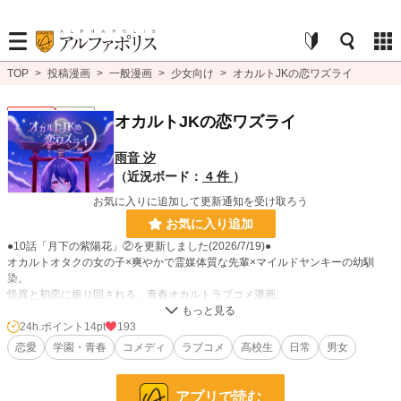
TOP
>
投稿漫画
>
一般漫画
>
少女向け
>
オカルトJKの恋ワズライ
少女向け
連載中
オカルトJKの恋ワズライ
雨音 汐
（近況ボード：
4 件
）
お気に入りに追加して更新通知を受け取ろう
お気に入り追加
●10話「月下の紫陽花」②を更新しました(2026/7/19)●
オカルトオタクの女の子×爽やかで霊媒体質な先輩×マイルドヤンキーの幼馴
染。
怪異と初恋に振り回される、青春オカルトラブコメ漫画。
24h.ポイント
14pt
193
漫画
150 位 / 8,552 件
恋愛
学園・青春
コメディ
ラブコメ
高校生
日常
男女
少女向け
15 位 / 1,155 件
お気に入り
22
アプリで読む