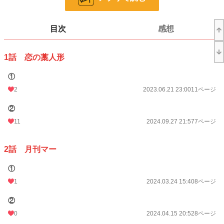
24h.ポイント
14 pt
目次
感想
ページ数
331
更新日時
2026.07.19 10:02
1話 恋の藁人形
初回公開日時
2023.06.21 23:00
①
週間ポイント
0 pt (8,552 位)
2
2023.06.21 23:00
11ページ
月間ポイント
515 pt (242 位)
②
年間ポイント
7,362 pt (236 位)
11
2024.09.27 21:57
7ページ
累計ポイント
21,865 pt (1,197 位)
2話 月刊マー
①
1
2024.03.24 15:40
8ページ
②
0
2024.04.15 20:52
8ページ