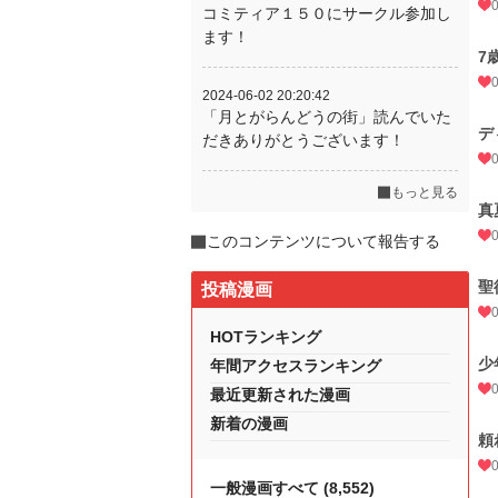
コミティア１５０にサークル参加し
ます！
7
2024-06-02 20:20:42
「月とがらんどうの街」読んでいた
デ
だきありがとうございます！
もっと見る
真
このコンテンツについて報告する
聖
投稿漫画
HOTランキング
少
年間アクセスランキング
最近更新された漫画
新着の漫画
頼
一般漫画すべて (8,552)