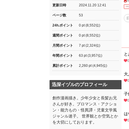
更新日時
2024.11.20 12:41
一
ページ数
53
24h.ポイント
0 pt (8,552位)
週間ポイント
0 pt (8,552位)
月間ポイント
7 pt (2,324位)
と
年間ポイント
63 pt (3,957位)
累計ポイント
2,260 pt (4,945位)
大
迅深イヅルのプロフィール
子
創作漫画描き。少年少女と長髪お兄
さんが好き。ブロマンス・アクショ
ン・能力もの・怪異譚・児童文学風
は
ジャンル迷子。 世界観とか空気とか
を大切にしております。