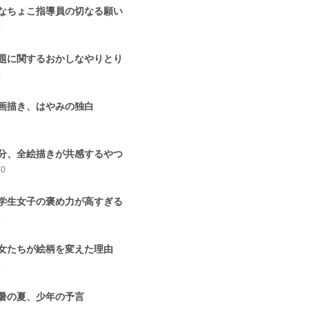
なちょこ指導員の切なる願い
0
題に関するおかしなやりとり
0
画描き、はやみの独白
1
分、全絵描きが共感するやつ
10
学生女子の褒め力が高すぎる
0
女たちが絵柄を変えた理由
0
暑の夏、少年の予言