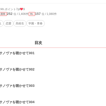
24h.ポイント
7pt
9
252
157
位 / 1,406件
位 / 1,080件
L漫画
BL
L
恋愛
高校生
学園・青春
目次
サノヴァを聴かせて001
1
サノヴァを聴かせて002
1
サノヴァを聴かせて003
1
サノヴァを聴かせて004