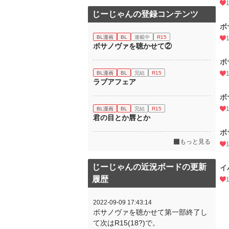
じーじゃんの登録コンテンツ
ボ
BL漫画
BL
連載中
R15
ボサノヴァを聴かせて②
ボ
BL漫画
BL
完結
R15
ラブアフェア
ボ
BL漫画
BL
完結
R15
君の目とか唇とか
ボ
もっと見る
じーじゃんの近況ボードの更新
イ
履歴
2022-09-09 17:43:14
ボサノヴァを聴かせて第一部終了し
て次はR15(18?)で。