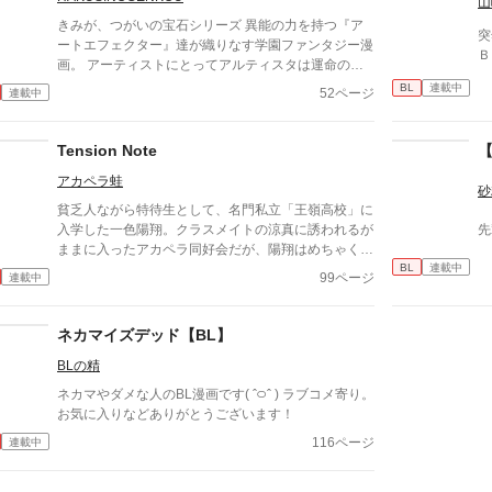
山
きみが、つがいの宝石シリーズ 異能の力を持つ『ア
突
ートエフェクター』達が織りなす学園ファンタジー漫
Ｂ
画。 アーティストにとってアルティスタは運命の宝
石『アニマジェメラ』 唯一の人であり、運命の番。
BL
連載中
52ページ
連載中
【立花×新山編】 周囲にポンコツ、ハズレ枠と言われ
ている劣等生の新山をバディとして指名してきたの
は、学園内で最優と称される『アーティスト』の立花
Tension Note
だった。 しかし模擬戦当日、立花から戦力外宣言を
アカペラ蛙
されてしまう。彼の真意が解らず困惑する新山。立花
砂
はしっかりと思惑があるようだが…？ すれ違い
貧乏人ながら特待生として、名門私立「王嶺高校」に
（笑）から始まる、最優等生×ポンコツ劣等生のドタ
入学した一色陽翔。クラスメイトの涼真に誘われるが
先
バタ溺愛ラブコメ
ままに入ったアカペラ同好会だが、陽翔はめちゃくち
BL
連載中
ゃ音痴だった。歌には全く興味の無かった陽翔だが、
99ページ
連載中
屋上で出会った天使こと「天馬優理」の歌声を聞き、
歌に興味を持ち始める。
ネカマイズデッド【BL】
BLの精
ネカマやダメな人のBL漫画です( ˆ࿀ˆ ) ラブコメ寄り。
お気に入りなどありがとうございます！
116ページ
連載中