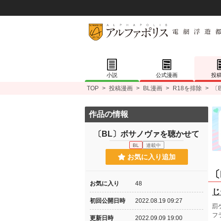
小説
公式漫画
投
TOP
>
投稿漫画
>
BL漫画
>
R18を排除
>
〔
作品の情報
〔BL〕ボサノヴァを聴かせて
BL
連載中
お気に入り追加
〔
お気に入り
48
じ
初回公開日時
2022.08.19 09:27
罰
フ
更新日時
2022.09.09 19:00