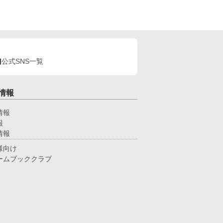
公式SNS一覧
情報
情報
報
情報
様向け
ームブッククラブ