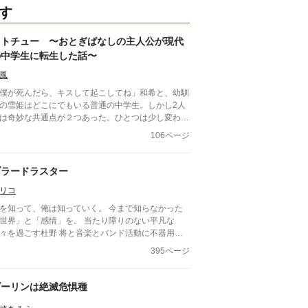
す
オトチュー 〜おとぎばなしの主人公が現代
の中学生に転生した話〜
風
僕が死んだら、キスして起こしてね」和希と、幼馴
の雪姫はどこにでもいる普通の中学生。しかし2人
は奇妙な共通点が２つあった。ひとつは少し変わっ
前世の記憶があること。そしてもうひとつは……？
106ページ
ょっぴりファンタジーで恋愛未満な男子中学生２人
日常。
ブラードラスター
リコ
を知って、俺は知っていく。 今まで知らなかった
界」と「感情」を。 当たり障りのない平凡な
々を過ごす杜野 将と音楽とバンド活動に不器用か
真摯に向き合う高井湊士。 彼らと彼らを取り巻く
395ページ
々の物語です。
ダーリンは絶滅危惧種