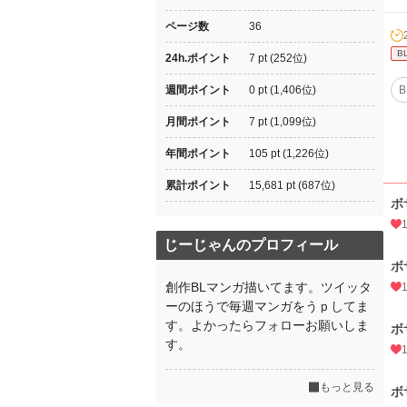
ページ数
36
B
24h.ポイント
7 pt (252位)
週間ポイント
0 pt (1,406位)
B
月間ポイント
7 pt (1,099位)
年間ポイント
105 pt (1,226位)
累計ポイント
15,681 pt (687位)
ボ
じーじゃんのプロフィール
ボ
創作BLマンガ描いてます。ツイッタ
ーのほうで毎週マンガをうｐしてま
す。よかったらフォローお願いしま
ボ
す。
もっと見る
ボ