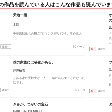
の作品を読んでいる人はこんな作品も読んでいま
天地一指
木目
葉
中華風転生ものBL(ブロマンス寄り)です。攻め主人
「
公。
染
に
50ページ
連載中
た
BL
連載中
ち
の
僕の家族には秘密がある。
ヨ
芹澤柚衣
君
とある家に受験生が一人、一緒に暮らすことになった
「世
話です。
日
つ
82ページ
連載中
BL
連載中
人
きみが、つがいの宝石
HAKUSINOGENKOU