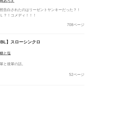
崎あろえ
然告白されたのはリーゼントヤンキーだった？！
Ｌ？！コメディ！！！
708ページ
【BL】スローシンクロ
糖と塩
輩と後輩の話。
52ページ