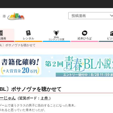
Web
稿漫画
レンタル
絵本ひろば
ビジ
コンテンツ大賞
BL〕ボサノヴァを聴かせて
BL〕ボサノヴァを聴かせて
ーじゃん
（近況ボード：
2 件
）
ゲームで違うクラスの男子に告白することになった青木。
ラれると思っていた青木だったが。