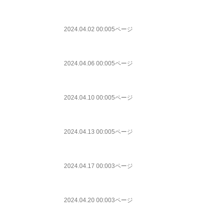
2024.04.02 00:00
5ページ
2024.04.06 00:00
5ページ
2024.04.10 00:00
5ページ
2024.04.13 00:00
5ページ
2024.04.17 00:00
3ページ
2024.04.20 00:00
3ページ