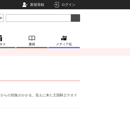
新規登録
ログイン
ネス
書籍
メディア化
宮からの招集がかかる。迎えに来た王国騎士テオド