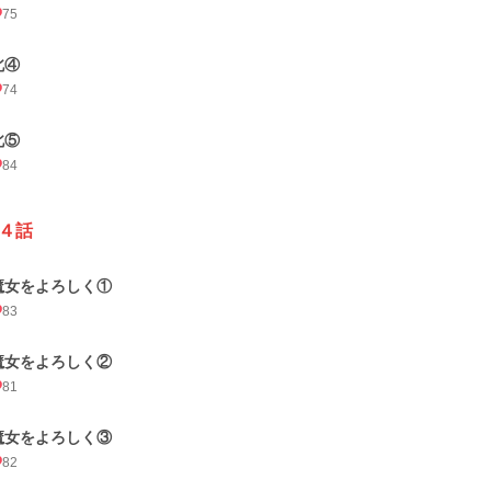
75
北④
74
北⑤
84
４話
魔女をよろしく①
83
魔女をよろしく②
81
魔女をよろしく③
82