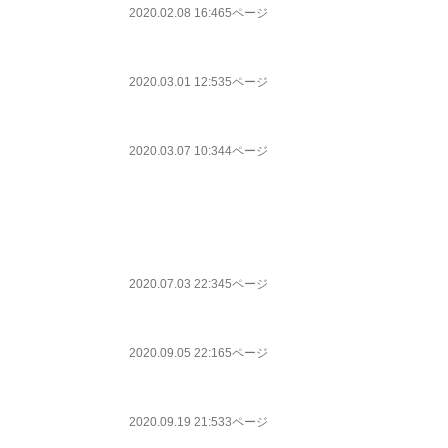
2020.02.08 16:46
5ページ
2020.03.01 12:53
5ページ
2020.03.07 10:34
4ページ
2020.07.03 22:34
5ページ
2020.09.05 22:16
5ページ
2020.09.19 21:53
3ページ