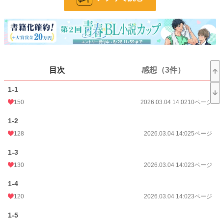
お気に入り
685
24h.ポイント
0 pt
ページ数
194
更新日時
2025.07.05 22:34
目次
感想（3件）
初回公開日時
2023.05.12 22:38
1-1
週間ポイント
91 pt (168 位)
150
2026.03.04 14:02
10ページ
月間ポイント
427 pt (174 位)
1-2
年間ポイント
6,344 pt (187 位)
128
2026.03.04 14:02
5ページ
累計ポイント
267,588 pt (57 位)
1-3
130
2026.03.04 14:02
3ページ
1-4
120
2026.03.04 14:02
3ページ
1-5