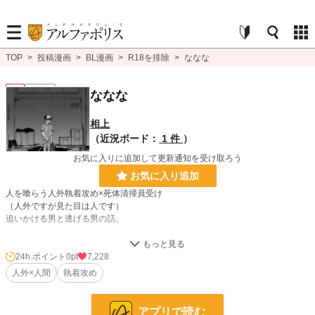
TOP
>
投稿漫画
>
BL漫画
>
R18を排除
>
ななな
BL
連載中
ななな
相上
（近況ボード：
1 件
）
お気に入りに追加して更新通知を受け取ろう
お気に入り追加
人を喰らう人外執着攻め×死体清掃員受け
（人外ですが見た目は人です）
追いかける男と逃げる男の話。
少々グロ表現あります。
24h.ポイント
0pt
7,228
人外×人間
執着攻め
BL漫画
1,406 位 / 1,406 件
BL
1,080 位 / 1,080 件
アプリで読む