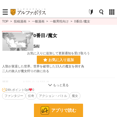
TOP
>
投稿漫画
>
一般漫画
>
一般男性向け
>
0番目ﾉ魔女
一般男性向け
完結
0番目ﾉ魔女
SAI
お気に入りに追加して更新通知を受け取ろう
お気に入り追加
人類が衰退した世界。世界を破壊した13人の魔女を倒す為
二人の旅人が魔女狩りの旅に出る
漫画
8,555 位 / 8,555 件
24h.ポイント
0pt
0
一般男性向け
2,374 位 / 2,374 件
ファンタジー
伝奇
アクション・バトル
魔女
お気に入り
0
24h.ポイント
0 pt
アプリで読む