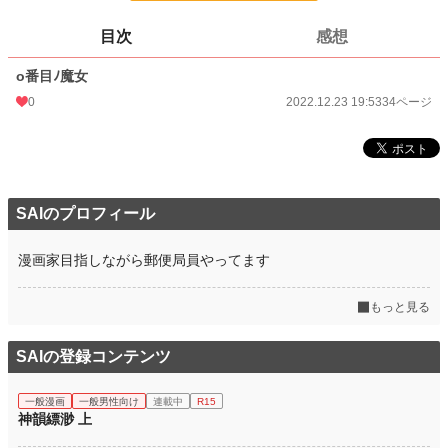
ページ数
34
目次
感想
更新日時
2022.12.23 19:53
o番目ﾉ魔女
初回公開日時
2022.12.23 19:53
0
2022.12.23 19:53
34ページ
週間ポイント
0 pt (8,555 位)
月間ポイント
0 pt (8,555 位)
年間ポイント
21 pt (5,880 位)
SAIのプロフィール
累計ポイント
1,257 pt (6,199 位)
漫画家目指しながら郵便局員やってます
もっと見る
SAIの登録コンテンツ
一般漫画
一般男性向け
連載中
R15
神韻縹渺 上