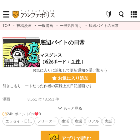
TOP
>
投稿漫画
>
一般漫画
>
一般男性向け
>
底辺バイトの日常
一般男性向け
連載中
底辺バイトの日常
マスグレス
（近況ボード：
1 件
）
お気に入りに追加して更新通知を受け取ろう
お気に入り追加
引きこもりニートだった作者の実録上京日記漫画です
漫画
8,551 位 / 8,551 件
一般男性向け
2,371 位 / 2,371 件
24h.ポイント
0pt
0
お気に入り
エッセイ・日記
7
フリーター
生活
底辺
リアル
実話
24h.ポイント
0 pt
アプリで読む