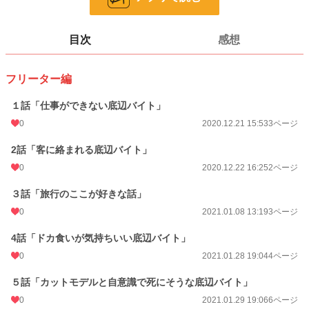
ページ数
39
更新日時
2021.02.04 22:07
目次
感想
初回公開日時
2020.12.20 12:54
フリーター編
週間ポイント
0 pt (8,551 位)
月間ポイント
7 pt (2,324 位)
１話「仕事ができない底辺バイト」
0
2020.12.21 15:53
3ページ
年間ポイント
140 pt (2,944 位)
2話「客に絡まれる底辺バイト」
累計ポイント
7,713 pt (2,534 位)
0
2020.12.22 16:25
2ページ
３話「旅行のここが好きな話」
0
2021.01.08 13:19
3ページ
4話「ドカ食いが気持ちいい底辺バイト」
0
2021.01.28 19:04
4ページ
５話「カットモデルと自意識で死にそうな底辺バイト」
0
2021.01.29 19:06
6ページ