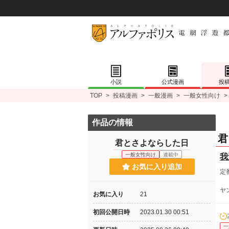
小説
公式漫画
投
TOP
>
投稿漫画
>
一般漫画
>
一般女性向け
>
作品の情報
君
君とさよならした日
一般女性向け
連載中
我
お気に入り追加
定
ヤ
お気に入り
21
初回公開日時
2023.01.30 00:51
一