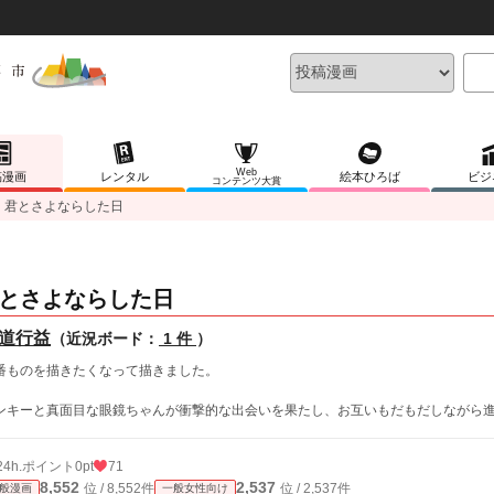
Web
稿漫画
レンタル
絵本ひろば
ビジ
コンテンツ大賞
君とさよならした日
とさよならした日
道行益
（近況ボード：
1 件
）
番ものを描きたくなって描きました。
ンキーと真面目な眼鏡ちゃんが衝撃的な出会いを果たし、お互いもだもだしながら
24h.ポイント
0pt
71
8,552
2,537
位 / 8,552件
位 / 2,537件
般漫画
一般女性向け