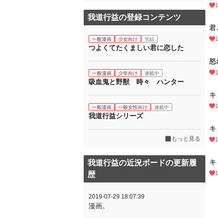
我道行益の登録コンテンツ
君
一般漫画
少女向け
完結
つよくてたくましい君に恋した
怒
一般漫画
少年向け
連載中
吸血鬼と野獣 時々 ハンター
キ
一般漫画
一般女性向け
連載中
我道行益シリーズ
キ
もっと見る
キ
我道行益の近況ボードの更新履
歴
2019-07-29 18:07:39
漫画。