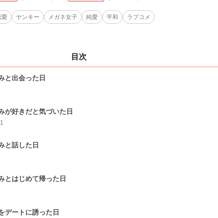
恋愛
ヤンキー
メガネ女子
純愛
平和
ラブコメ
目次
みと出会った日
1
みが好きだと気づいた日
11
みと話した日
1
みとはじめて帰った日
1
をデートに誘った日