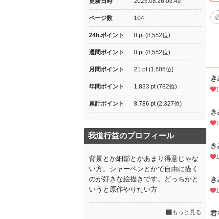
更新日時
2025.08.26 09:49
ページ数
104
24h.ポイント
0 pt (8,552位)
週間ポイント
0 pt (8,552位)
月間ポイント
21 pt (1,605位)
き
年間ポイント
1,833 pt (782位)
累計ポイント
8,786 pt (2,327位)
き
我道行益のプロフィール
き
背景とか細部とかあまり得意じゃな
い方。シャーペンとかで自由に描く
のが好きな絵描きです。どっちかと
き
いうと原作やりたい方
もっと見る
君