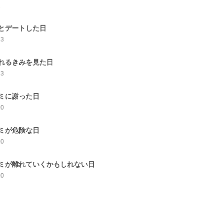
1
とデートした日
13
れるきみを見た日
13
ミに謝った日
10
ミが危険な日
10
ミが離れていくかもしれない日
10