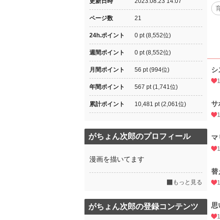
更新日時
2023.08.23 14:07
ページ数
21
24h.ポイント
0 pt (8,552位)
週間ポイント
0 pt (8,552位)
シ
月間ポイント
56 pt (994位)
年間ポイント
567 pt (1,741位)
サ
累計ポイント
10,481 pt (2,061位)
がちょん次郎のプロフィール
マ
漫画を描いてます
替
もっと見る
思
がちょん次郎の登録コンテンツ