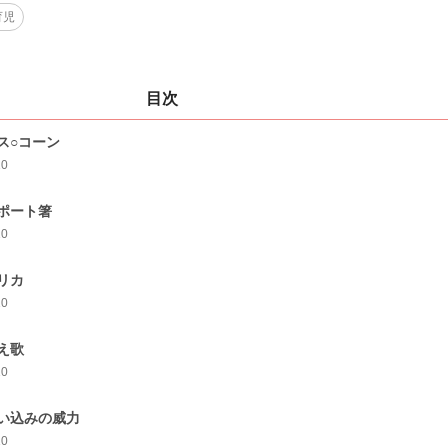
育児
目次
ス○コーン
10
ポート箸
10
リカ
10
え歌
10
い込みの威力
10