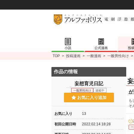
小説
公式漫画
投
TOP
>
投稿漫画
>
一般漫画
>
一般男性向け
>
作品の情報
妄
妄想育児日記
一般男性向け
連載中
が
お気に入り追加
も
そ
お気に入り
13
初回公開日時
2022.02.14 18:28
一