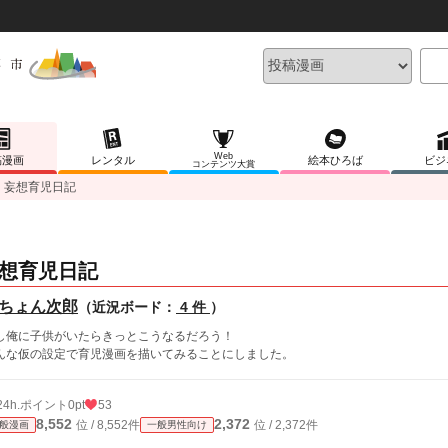
Web
稿漫画
レンタル
絵本ひろば
ビジ
コンテンツ大賞
妄想育児日記
想育児日記
ちょん次郎
（近況ボード：
4 件
）
し俺に子供がいたらきっとこうなるだろう！
んな仮の設定で育児漫画を描いてみることにしました。
24h.ポイント
0pt
53
8,552
2,372
位 / 8,552件
位 / 2,372件
般漫画
一般男性向け