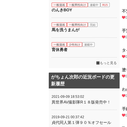
一般漫画
一般男性向け
連載中
R15
のんきBOY
不
一般漫画
一般男性向け
完結
馬を洗うまんが
手
一般漫画
少年向け
連載中
育休勇者
タ
もっと見る
塗
がちょん次郎の近況ボードの更
新履歴
わ
2021-09-09 18:53:02
異世界AV撮影隊R１８版発売中！
手
2019-09-21 00:37:42
貞代同人第１弾９０％オフセール