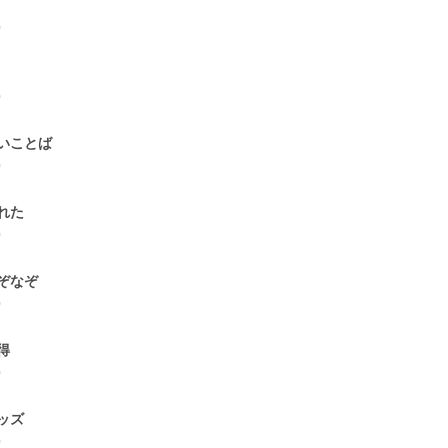
0
0
いことば
0
れた
0
ぞなぞ
0
得
0
ッズ
0