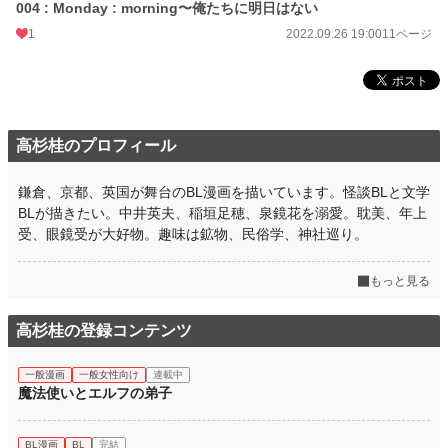
004 : Monday : morning〜俺たちに明日はない
1
2022.09.26 19:00
11ページ
高杉桂のプロフィール
鎌倉、京都、英国が舞台のBL漫画を描いています。怪談BLと文学
BLが描きたい。中井英夫、稲垣足穂、泉鏡花を溺愛。耽美、年上
受、眼鏡受が大好物。趣味は鉱物、民俗学、神社巡り。
もっと見る
高杉桂の登録コンテンツ
一般漫画
一般女性向け
連載中
魔法使いとエルフの弟子
BL漫画
BL
完結