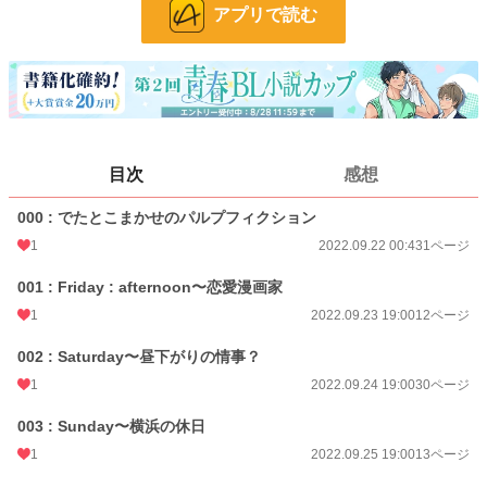
アプリで読む
BL R18
326 位 / 326 件
お気に入り
9
24h.ポイント
0 pt
ページ数
67
目次
感想
更新日時
2022.09.26 19:00
000 : でたとこまかせのパルプフィクション
初回公開日時
2022.09.22 00:43
1
2022.09.22 00:43
1ページ
週間ポイント
21 pt (411 位)
001 : Friday : afternoon〜恋愛漫画家
月間ポイント
28 pt (819 位)
1
2022.09.23 19:00
12ページ
年間ポイント
273 pt (1,023 位)
002 : Saturday〜昼下がりの情事？
累計ポイント
7,894 pt (956 位)
1
2022.09.24 19:00
30ページ
003 : Sunday〜横浜の休日
1
2022.09.25 19:00
13ページ