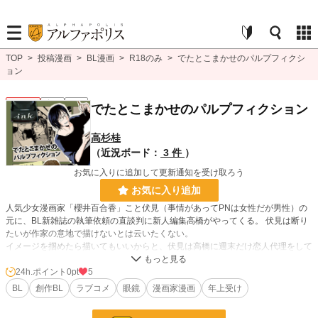
TOP
>
投稿漫画
>
BL漫画
>
R18のみ
>
でたとこまかせのパルプフィクシ
ョン
BL R18
完結
R18
でたとこまかせのパルプフィクション
高杉桂
（近況ボード：
3 件
）
お気に入りに追加して更新通知を受け取ろう
お気に入り追加
人気少女漫画家「櫻井百合香」こと伏見（事情があってPNは女性だが男性）の
元に、BL新雑誌の執筆依頼の直談判に新人編集高橋がやってくる。 伏見は断り
たいが作家の意地で描けないとは云いたくない。
イメージを掴めたら描いてもいいからと、伏見は高橋に週末だけ恋人代理をして
くれないかと提案するが。
24h.ポイント
0pt
5
新人編集と覆面漫画家、三日間のパルプフィクション（くだらない話）
BL
創作BL
ラブコメ
眼鏡
漫画家漫画
年上受け
BL漫画
1,406 位 / 1,406 件