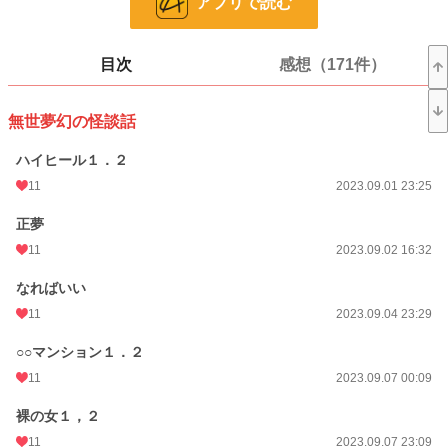
アプリで読む
話数
65
更新日時
2025.07.19 00:18
目次
感想（171件）
初回公開日時
2023.09.01 23:25
週間ポイント
0 pt (8,553 位)
無世夢幻の怪談話
月間ポイント
0 pt (8,553 位)
ハイヒール１．２
年間ポイント
203 pt (2,621 位)
11
2023.09.01 23:25
累計ポイント
19,171 pt (1,310 位)
正夢
11
2023.09.02 16:32
なればいい
11
2023.09.04 23:29
○○マンション１．２
11
2023.09.07 00:09
裸の女１，２
11
2023.09.07 23:09