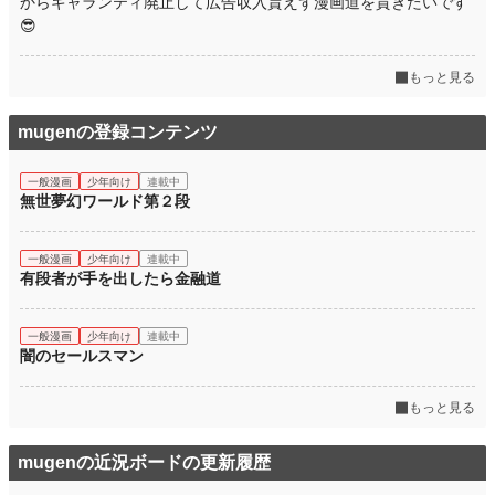
からギャランティ廃止して広告収入貰えず漫画道を貫きたいです
😎
もっと見る
mugenの登録コンテンツ
一般漫画
少年向け
連載中
無世夢幻ワールド第２段
一般漫画
少年向け
連載中
有段者が手を出したら金融道
一般漫画
少年向け
連載中
闇のセールスマン
もっと見る
mugenの近況ボードの更新履歴