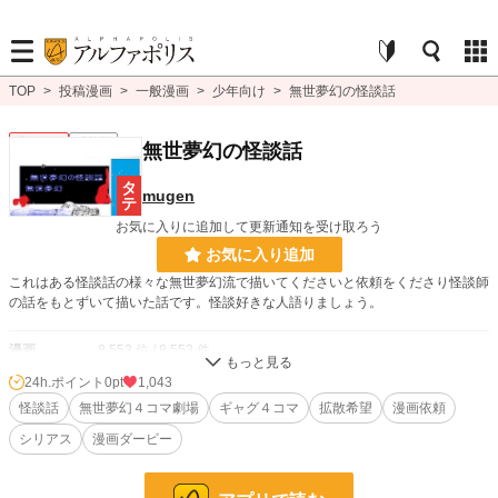
TOP
>
投稿漫画
>
一般漫画
>
少年向け
>
無世夢幻の怪談話
少年向け
連載中
無世夢幻の怪談話
mugen
お気に入りに追加して更新通知を受け取ろう
お気に入り追加
これはある怪談話の様々な無世夢幻流で描いてくださいと依頼をくださり怪談師
の話をもとずいて描いた話です。怪談好きな人語りましょう。
漫画
8,553 位 / 8,553 件
24h.ポイント
0pt
1,043
少年向け
2,488 位 / 2,488 件
怪談話
無世夢幻４コマ劇場
ギャグ４コマ
拡散希望
漫画依頼
お気に入り
9
シリアス
漫画ダービー
24h.ポイント
0 pt