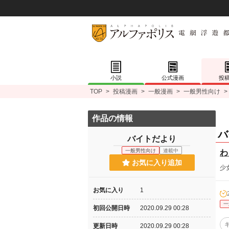
小説
公式漫画
投
TOP
>
投稿漫画
>
一般漫画
>
一般男性向け
>
作品の情報
バ
バイトだより
一般男性向け
連載中
わ
お気に入り追加
少
お気に入り
1
一
初回公開日時
2020.09.29 00:28
更新日時
2020.09.29 00:28