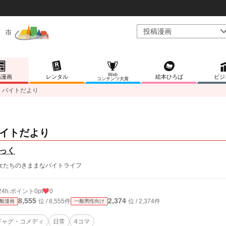
Web
稿漫画
レンタル
絵本ひろば
ビジ
コンテンツ大賞
バイトだより
イトだより
っく
女たちのきままなバイトライフ
24h.ポイント
0pt
0
8,555
2,374
位 / 8,555件
位 / 2,374件
般漫画
一般男性向け
ギャグ・コメディ
日常
4コマ