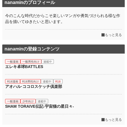
nanaminのプロフィール
今のこんな時代だからこそ楽しいマンガや勇気づけられる様な作
品を描いてゆきたいと思います。
もっと見る
nanaminの登録コンテンツ
一般漫画
一般男性向け
連載中
エレキ卓球BATTLES
R18漫画
R18男性向け
連載中
R18
アオハル·ココロスケッチ倶楽部
一般漫画
少年向け
連載中
SHAM TORAIVE伝記-宇宙猫の星日々-
もっと見る