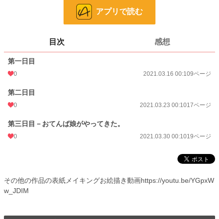
ページ数
45
アプリで読む
更新日時
2021.03.30 00:10
初回公開日時
2021.03.16 00:10
目次
感想
週間ポイント
0 pt (8,553 位)
第一日目
月間ポイント
0 pt (8,553 位)
0
2021.03.16 00:10
9ページ
年間ポイント
7 pt (7,465 位)
第二日目
0
2021.03.23 00:10
17ページ
累計ポイント
1,162 pt (6,356 位)
第三日目－おてんば娘がやってきた。
0
2021.03.30 00:10
19ページ
その他の作品の表紙メイキングお絵描き動画https://youtu.be/YGpxW
w_JDIM