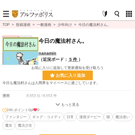
TOP
>
投稿漫画
>
一般漫画
>
少年向け
>
今日の魔法村さん。
少年向け
連載中
今日の魔法村さん。
nanamin
（近況ボード：
5 件
）
お気に入りに追加して更新通知を受け取ろう
お気に入り追加
今日も魔法村さんは人間界をマイペースに過ごしています。
漫画
8,553 位 / 8,553 件
少年向け
2,488 位 / 2,488 件
24h.ポイント
0pt
0
お気に入り
ファンタジー
1
ギャグ・コメディ
日常
漫画ダービー
猫
魔法使い
魔女
魔法少女
24h.ポイント
0 pt