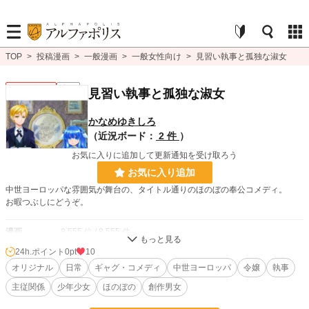
TOP
>
投稿漫画
>
一般漫画
>
一般女性向け
>
見習い執事と孤独な淑女
一般女性向け
完結
見習い執事と孤独な淑女
かなめゆきしろ
（近況ボード：
2 件
）
お気に入りに追加して更新通知を受け取ろう
お気に入り追加
中世ヨーロッパな雰囲気が舞台の、タイトル通りのほのぼの奉公コメディ。
お暇つぶしにどうぞ。
漫画
8,555 位 / 8,555 件
24h.ポイント
0pt
10
一般女性向け
2,539 位 / 2,539 件
オリジナル
日常
ギャグ・コメディ
中世ヨーロッパ
令嬢
執事
お気に入り
17
主従関係
少年少女
ほのぼの
創作男女
24h.ポイント
0 pt