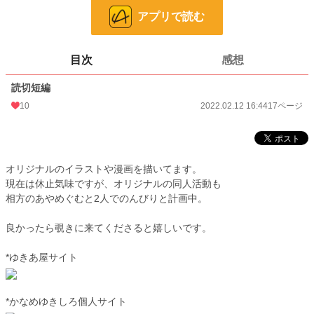
アプリで読む
ページ数
17
更新日時
2022.02.12 16:44
目次
感想
初回公開日時
2022.02.12 16:44
読切短編
週間ポイント
0 pt (8,555 位)
10
2022.02.12 16:44
17ページ
月間ポイント
0 pt (8,555 位)
年間ポイント
77 pt (3,687 位)
累計ポイント
4,355 pt (3,573 位)
オリジナルのイラストや漫画を描いてます。
現在は休止気味ですが、オリジナルの同人活動も
相方のあやめぐむと2人でのんびりと計画中。
良かったら覗きに来てくださると嬉しいです。
*ゆきあ屋サイト
*かなめゆきしろ個人サイト