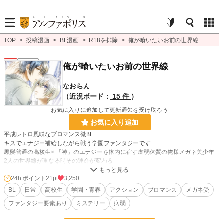
TOP
>
投稿漫画
>
BL漫画
>
R18を排除
>
俺が喰いたいお前の世界線
BL
連載中
俺が喰いたいお前の世界線
なおらん
（近況ボード：
15 件
）
お気に入りに追加して更新通知を受け取ろう
お気に入り追加
平成レトロ風味なブロマンス微BL
キスでエナジー補給しながら戦う学園ファンタジーです
黒髪普通の高校生× 「神」のエナジーを体内に宿す虚弱体質の俺様メガネ美少年
2人の世界線が重なる時その運命が変わる
24h.ポイント
21pt
3,250
BL漫画
97 位 / 1,406 件
BL
日常
高校生
学園・青春
アクション
ブロマンス
メガネ受
BL
62 位 / 1,080 件
ファンタジー要素あり
ミステリー
病弱
お気に入り
211