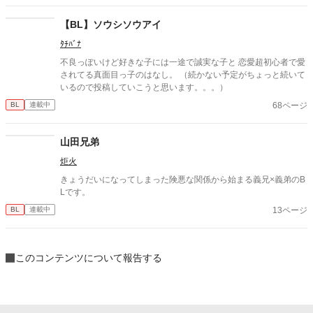
【BL】ソウシソウアイ
ﾀﾁﾊﾞﾅ
不良っぽいけど好きな子には一途で誠実な子と 恋愛超初心者で愛
されてる真面目っ子のはなし。 （続かない予定がちょっと続いて
いるので投稿していこうと思います。。。）
68ページ
BL
連載中
山田兄弟
炬火
きょうだいになってしまった険悪な関係から始まる義兄×義弟のB
Lです。
13ページ
BL
連載中
このコンテンツについて報告する