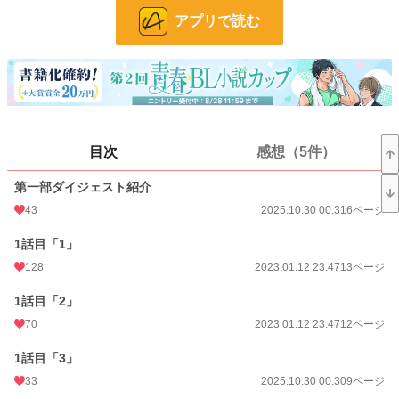
アプリで読む
24h.ポイント
21 pt
ページ数
542
更新日時
2026.05.22 22:09
初回公開日時
2023.01.12 23:47
目次
感想（5件）
週間ポイント
303 pt (76 位)
月間ポイント
877 pt (98 位)
第一部ダイジェスト紹介
43
2025.10.30 00:31
6ページ
年間ポイント
29,596 pt (33 位)
1話目「1」
累計ポイント
102,101 pt (165 位)
128
2023.01.12 23:47
13ページ
1話目「2」
70
2023.01.12 23:47
12ページ
1話目「3」
33
2025.10.30 00:30
9ページ