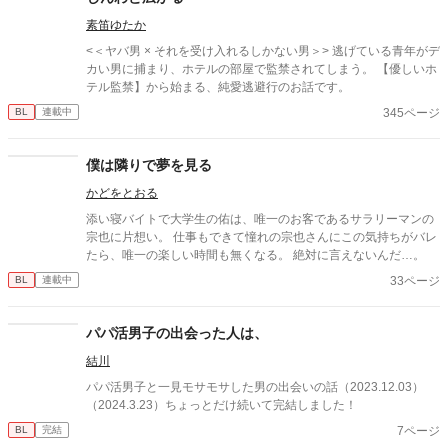
素笛ゆたか
<＜ヤバ男 × それを受け入れるしかない男＞> 逃げている青年がデ
カい男に捕まり、ホテルの部屋で監禁されてしまう。 【優しいホ
テル監禁】から始まる、純愛逃避行のお話です。
345ページ
BL
連載中
僕は隣りで夢を見る
かどをとおる
添い寝バイトで大学生の佑は、唯一のお客であるサラリーマンの
宗也に片想い。 仕事もできて憧れの宗也さんにこの気持ちがバレ
たら、唯一の楽しい時間も無くなる。 絶対に言えないんだ…。
33ページ
BL
連載中
パパ活男子の出会った人は、
結川
パパ活男子と一見モサモサした男の出会いの話（2023.12.03）
（2024.3.23）ちょっとだけ続いて完結しました！
7ページ
BL
完結