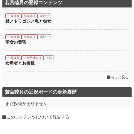
若宮睦月の登録コンテンツ
一般漫画
少年向け
連載中
杖とドラゴンと私と彼女
一般漫画
少年向け
連載中
聖女の黄昏
一般漫画
一般男性向け
完結
女勇者とお姫様
もっと見る
若宮睦月の近況ボードの更新履歴
まだ投稿がありません
このコンテンツについて報告する