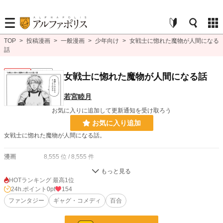
TOP
>
投稿漫画
>
一般漫画
>
少年向け
>
女戦士に惚れた魔物が人間になる
話
少年向け
連載中
女戦士に惚れた魔物が人間になる話
若宮睦月
お気に入りに追加して更新通知を受け取ろう
お気に入り追加
女戦士に惚れた魔物が人間になる話。
漫画
8,555 位 / 8,555 件
少年向け
2,488 位 / 2,488 件
HOTランキング 最高1位
24h.ポイント
0pt
154
お気に入り
14
ファンタジー
ギャグ・コメディ
百合
24h.ポイント
0 pt