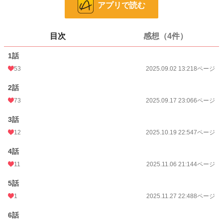
ページ数
60
アプリで読む
更新日時
2026.04.22 22:08
目次
感想（4件）
初回公開日時
2025.09.02 13:21
1話
週間ポイント
14 pt (820 位)
53
2025.09.02 13:21
8ページ
月間ポイント
35 pt (1,272 位)
2話
年間ポイント
7,520 pt (226 位)
73
2025.09.17 23:06
6ページ
累計ポイント
7,520 pt (2,578 位)
3話
12
2025.10.19 22:54
7ページ
4話
11
2025.11.06 21:14
4ページ
5話
1
2025.11.27 22:48
8ページ
6話