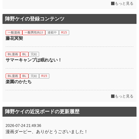
もっと見る
陣野ケイの登録コンテンツ
一般漫画
一般男性向け
連載中
R15
藤花冥契
BL漫画
BL
完結
サマーキャンプは眠れない！
BL漫画
BL
完結
R15
楽園のかたち
もっと見る
陣野ケイの近況ボードの更新履歴
2026-07-24 21:49:36
漫画ダービー、ありがとうございました！