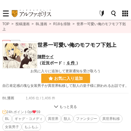
TOP
>
投稿漫画
>
BL漫画
>
R18を排除
>
世界一可愛い俺のモフモフ下剋
上
BL
完結
世界一可愛い俺のモフモフ下剋上
陣野ケイ
（近況ボード：
6 件
）
お気に入りに追加して更新通知を受け取ろう
お気に入り追加
自己肯定感の塊な女装男子が異世界転移して獣人の皇子様に飼われるお話です。
BL漫画
1,406 位 / 1,406 件
BL
1,080 位 / 1,080 件
24h.ポイント
0pt
59
お気に入り
BL
ギャグ・コメディ
23
異世界
獣人
ファンタジー
異世界転移
女装男子
もふもふ
24h.ポイント
0 pt