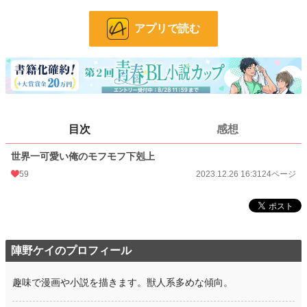
ページ数
24
アプリで読む
更新日時
2023.12.26 16:31
初回公開日時
2023.12.26 16:31
週間ポイント
7 pt (634 位)
月間ポイント
49 pt (644 位)
目次
感想
年間ポイント
875 pt (641 位)
世界一可愛い俺のモフモフ下剋上
累計ポイント
9,395 pt (883 位)
59
2023.12.26 16:31
24ページ
陣野ケイのプロフィール
趣味で漫画や小説を描きます。獣人系多めな傾向。