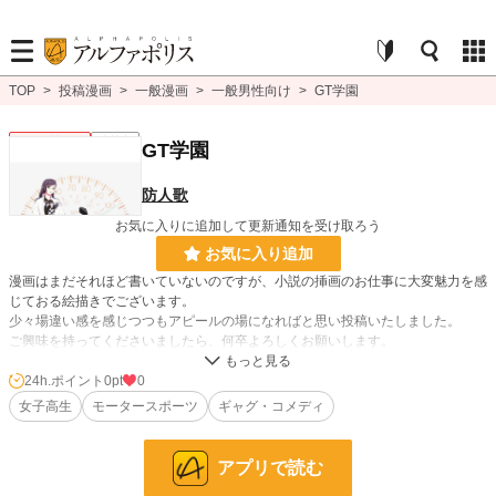
TOP
>
投稿漫画
>
一般漫画
>
一般男性向け
>
GT学園
一般男性向け
連載中
GT学園
防人歌
お気に入りに追加して更新通知を受け取ろう
お気に入り追加
漫画はまだそれほど書いていないのですが、小説の挿画のお仕事に大変魅力を感
じておる絵描きでございます。
少々場違い感を感じつつもアピールの場になればと思い投稿いたしました。
ご興味を持ってくださいましたら、何卒よろしくお願いします。
24h.ポイント
0pt
0
漫画
8,557 位 / 8,557 件
女子高生
モータースポーツ
ギャグ・コメディ
一般男性向け
2,375 位 / 2,375 件
お気に入り
1
アプリで読む