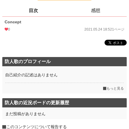
24h.ポイント
0 pt
目次
感想
ページ数
1
Concept
更新日時
2021.05.24 18:52
0
2021.05.24 18:52
1ページ
初回公開日時
2021.05.24 18:52
週間ポイント
0 pt (8,557 位)
月間ポイント
0 pt (8,557 位)
防人歌のプロフィール
年間ポイント
49 pt (4,345 位)
累計ポイント
1,945 pt (5,287 位)
自己紹介の記述はありません
もっと見る
防人歌の近況ボードの更新履歴
まだ投稿がありません
このコンテンツについて報告する