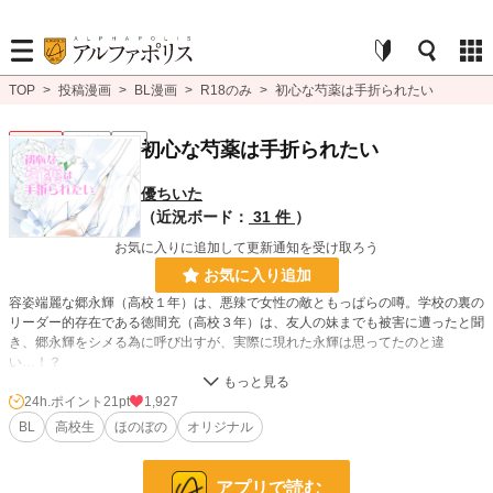
TOP
>
投稿漫画
>
BL漫画
>
R18のみ
>
初心な芍薬は手折られたい
BL R18
連載中
R18
初心な芍薬は手折られたい
優ちいた
（近況ボード：
31 件
）
お気に入りに追加して更新通知を受け取ろう
お気に入り追加
容姿端麗な郷永輝（高校１年）は、悪辣で女性の敵ともっぱらの噂。学校の裏の
リーダー的存在である徳間充（高校３年）は、友人の妹までも被害に遭ったと聞
き、郷永輝をシメる為に呼び出すが、実際に現れた永輝は思ってたのと違
い…！？
24h.ポイント
21pt
1,927
BL漫画
134 位 / 1,406 件
BL
高校生
ほのぼの
オリジナル
BL R18
57 位 / 326 件
お気に入り
39
アプリで読む