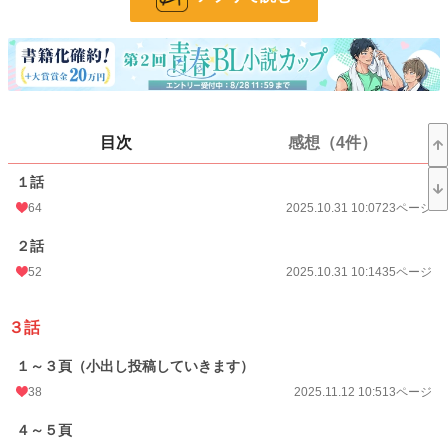
24h.ポイント
21 pt
ページ数
225
更新日時
2026.07.07 17:18
初回公開日時
2025.10.31 10:07
目次
感想（4件）
週間ポイント
77 pt (193 位)
１話
月間ポイント
1,980 pt (38 位)
64
2025.10.31 10:07
23ページ
年間ポイント
41,018 pt (25 位)
２話
52
2025.10.31 10:14
35ページ
累計ポイント
41,095 pt (377 位)
３話
１～３頁（小出し投稿していきます）
38
2025.11.12 10:51
3ページ
４～５頁