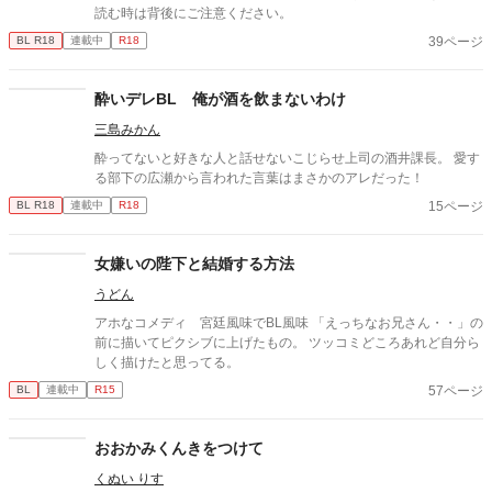
読む時は背後にご注意ください。
39ページ
BL R18
連載中
R18
酔いデレBL 俺が酒を飲まないわけ
三島みかん
酔ってないと好きな人と話せないこじらせ上司の酒井課長。 愛す
る部下の広瀬から言われた言葉はまさかのアレだった！
15ページ
BL R18
連載中
R18
女嫌いの陛下と結婚する方法
うどん
アホなコメディ 宮廷風味でBL風味 「えっちなお兄さん・・」の
前に描いてピクシブに上げたもの。 ツッコミどころあれど自分ら
しく描けたと思ってる。
57ページ
BL
連載中
R15
おおかみくんきをつけて
くぬい りす