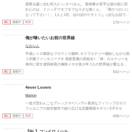
星降る森に住む狩人(ハンター)さん。 面倒事が苦手な彼の前に現
れたのは、ドジっ子でモフモフな小さな狼くん。 「僕のつがいに
なって下さい！」 1人と1匹、ほのぼのケモミミしっぽなお話で
す。
170ページ
BL
連載中
R15
俺が喰いたいお前の世界線
なおらん
平成レトロ風味なブロマンス微BL キスでエナジー補給しながら戦
う学園ファンタジーです 黒髪普通の高校生× 「神」のエナジーを
体内に宿す虚弱体質の俺様メガネ美少年 2人の世界線が重なる時
その運命が変わる
542ページ
BL
連載中
4ever Lovers
Marion
一途大型わんこなアレックス×ツンデレ童貞なフィリップがカリ
フォルニアの架空都市で繰り広げる恋愛模様※※リバCP※※
459ページ
BL
連載中
R15
【BL】コンイロノハル