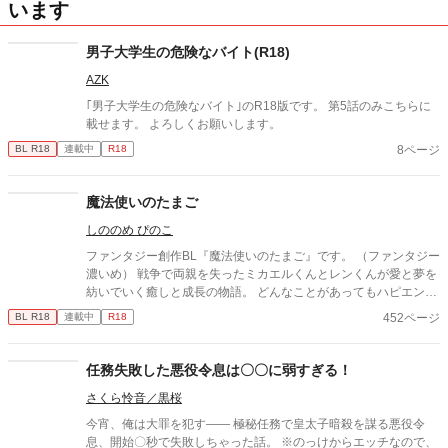
います
男子大学生の危険なバイト(R18)
AZK
｢男子大学生の危険なバイト｣のR18版です。 第5話のみこちらに
載せます。 よろしくお願いします。
8ページ
BL R18
連載中
R18
魔法使いのたまご
しののめ ぴのこ
ファンタジー創作BL『魔法使いのたまご』です。 （ファンタジー
濃いめ） 戦争で両親を失ったミカエルくんとレンくんが愛と夢を
紡いでいく癒しと成長の物語。 どんなことがあってもハピエンで
す。 2022年からTwitterで不定期連載していたのをこちらに投稿し
452ページ
BL R18
連載中
R18
ています。 カラーで描いたりモノクロで描いたりしてますが、20
25年～モノクロ漫画になります。（第２章から） 読んでいただけ
ると幸いです！ 長編漫画ですが途中からでも楽しめます🎵
任務失敗した悪役令息は〇〇に弱すぎる！
さくら怜音／黒桜
今宵、俺は大罪を犯す―― 極秘任務で皇太子暗殺を謀る悪役令
息、開始〇秒で失敗しちゃった話。 ※のっけからエッチなので、