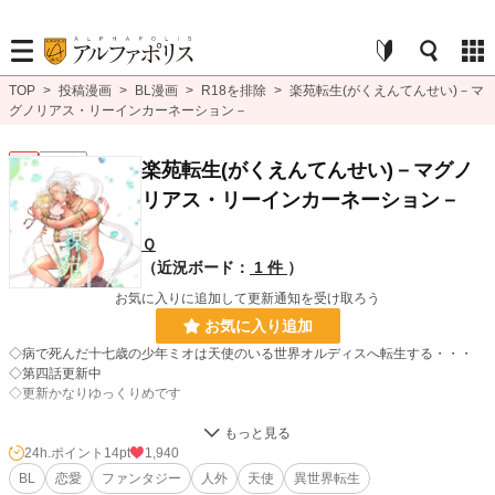
TOP
>
投稿漫画
>
BL漫画
>
R18を排除
>
楽苑転生(がくえんてんせい)－マ
グノリアス・リーインカーネーション－
BL
連載中
楽苑転生(がくえんてんせい)－マグノ
リアス・リーインカーネーション－
Ｑ
（近況ボード：
1 件
）
お気に入りに追加して更新通知を受け取ろう
お気に入り追加
◇病で死んだ十七歳の少年ミオは天使のいる世界オルディスへ転生する・・・
◇第四話更新中
◇更新かなりゆっくりめです
BL漫画
175 位 / 1,406 件
24h.ポイント
14pt
1,940
BL
恋愛
ファンタジー
人外
天使
異世界転生
BL
95 位 / 1,080 件