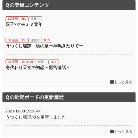
Ｑの登録コンテンツ
BL漫画
BL
連載中
双子×ケモミミ青年
BL漫画
BL
連載中
R15
うつくし秘譚 秋の章ー神鳴きたりてー
BL漫画
BL R18
連載中
R18
身代わり天女の初恋－彩宮清話－
もっと見る
Ｑの近況ボードの更新履歴
2023-11-30 15:20:44
うつくし秘譚♯8を更新しました
もっと見る