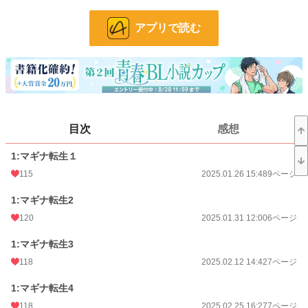
お気に入り
109
アプリで読む
24h.ポイント
14 pt
ページ数
130
更新日時
2026.04.03 10:44
初回公開日時
2025.01.26 15:48
目次
感想
週間ポイント
28 pt (338 位)
1:マギナ転生１
月間ポイント
210 pt (279 位)
115
2025.01.26 15:48
9ページ
年間ポイント
13,689 pt (87 位)
1:マギナ転生2
累計ポイント
36,559 pt (404 位)
120
2025.01.31 12:00
6ページ
1:マギナ転生3
118
2025.02.12 14:42
7ページ
1:マギナ転生4
118
2025.02.25 16:27
7ページ