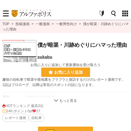
TOP
>
投稿漫画
>
一般漫画
>
一般男性向け
>
僕が暗渠・川跡めぐりにハマ
った理由
一般男性向け
連載中
僕が暗渠・川跡めぐりにハマった理由
sukabu
お気に入りに追加して更新通知を受け取ろう
お気に入り追加
趣味の自転車で暗渠や路地裏をブラブラと探訪するだけのレポート漫画です。
1話はプロローグ、以降は実在のスポットの話になります。
漫画
8,555 位 / 8,555 件
HOTランキング 最高3位
一般男性向け
2,374 位 / 2,374 件
24h.ポイント
0pt
27
お気に入り
レポート漫画
6
自転車
24h.ポイント
0 pt