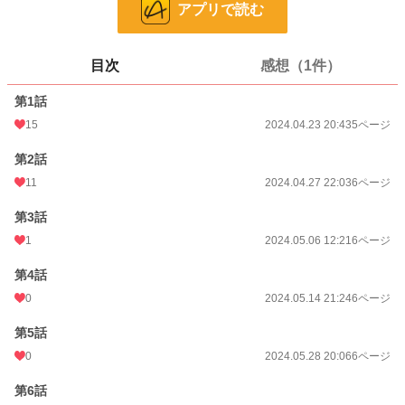
アプリで読む
ページ数
41
更新日時
2024.11.02 13:53
目次
感想（1件）
初回公開日時
2024.04.23 20:43
第1話
週間ポイント
0 pt (8,555 位)
15
2024.04.23 20:43
5ページ
月間ポイント
0 pt (8,555 位)
第2話
年間ポイント
77 pt (3,687 位)
11
2024.04.27 22:03
6ページ
累計ポイント
4,841 pt (3,380 位)
第3話
1
2024.05.06 12:21
6ページ
第4話
0
2024.05.14 21:24
6ページ
第5話
0
2024.05.28 20:06
6ページ
第6話