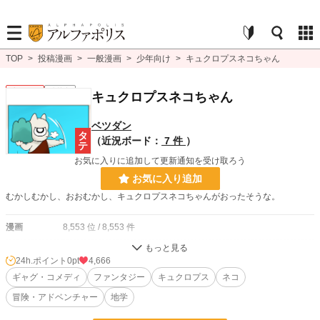
TOP
>
投稿漫画
>
一般漫画
>
少年向け
>
キュクロプスネコちゃん
少年向け
連載中
キュクロプスネコちゃん
ベツダン
（近況ボード：
7 件
）
お気に入りに追加して更新通知を受け取ろう
お気に入り追加
むかしむかし、おおむかし、キュクロプスネコちゃんがおったそうな。
漫画
8,553 位 / 8,553 件
少年向け
2,488 位 / 2,488 件
24h.ポイント
0pt
4,666
お気に入り
ギャグ・コメディ
11
ファンタジー
キュクロプス
ネコ
冒険・アドベンチャー
地学
24h.ポイント
0 pt