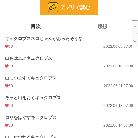
話数
229
アプリで読む
更新日時
2026.07.16 08:00
初回公開日時
2022.06.09 07:00
目次
感想
週間ポイント
0 pt (8,553 位)
キュクロプスネコちゃんがおったそうな
月間ポイント
2,726 pt (60 位)
60
2022.06.09 07:00
年間ポイント
3,950 pt (409 位)
山をはこぶキュクロプス
50
2022.06.10 07:00
累計ポイント
52,828 pt (546 位)
山につまずくキュクロプス
50
2022.06.11 07:00
そっと山をおくキュクロプス
50
2022.06.13 07:00
コリをほぐすキュクロプス
50
2022.06.14 07:00
山にたづねるキュクロプス