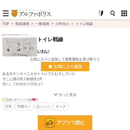
TOP
>
投稿漫画
>
一般漫画
>
少年向け
>
トイレ戦線
少年向け
完結
トイレ戦線
いわい
お気に入りに追加して更新通知を受け取ろう
お気に入り追加
ある日ヤンキー二人がトイレでたむろしていた
そこに謎の外人転校生が❗
果たして転校生の目的は?
漫画
8,553 位 / 8,553 件
24h.ポイント
0pt
0
日常
学園モノ
ほっこり
ギャグ
少年向け
2,488 位 / 2,488 件
お気に入り
0
アプリで読む
24h.ポイント
0 pt