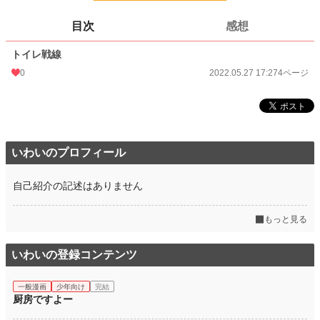
ページ数
4
目次
感想
更新日時
2022.05.27 17:27
トイレ戦線
初回公開日時
2022.05.27 17:27
0
2022.05.27 17:27
4ページ
週間ポイント
0 pt (8,553 位)
月間ポイント
0 pt (8,553 位)
年間ポイント
70 pt (3,808 位)
いわいのプロフィール
累計ポイント
784 pt (7,124 位)
自己紹介の記述はありません
もっと見る
いわいの登録コンテンツ
一般漫画
少年向け
完結
厨房ですよー