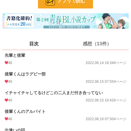
アプリで読む
更新日時
2022.06.24 10:55
初回公開日時
2022.06.14 18:34
週間ポイント
14 pt (498 位)
月間ポイント
77 pt (506 位)
目次
感想（13件）
年間ポイント
902 pt (633 位)
先輩と後輩
累計ポイント
53,456 pt (305 位)
46
2022.06.14 18:34
6ページ
後輩くんはラグビー部
46
2022.06.15 07:55
4ページ
イチャイチャしてるけどこの二人まだ付き合ってない
46
2022.06.15 16:42
6ページ
後輩くんのアルバイト
46
2022.06.16 07:50
4ページ
出逢いの話