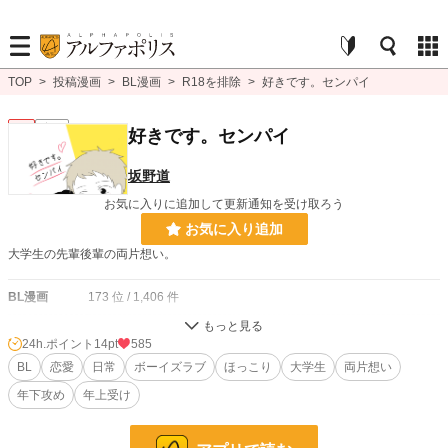
TOP
>
投稿漫画
>
BL漫画
>
R18を排除
>
好きです。センパイ
BL
完結
好きです。センパイ
坂野道
お気に入りに追加して更新通知を受け取ろう
お気に入り追加
大学生の先輩後輩の両片想い。
BL漫画
173 位 / 1,406 件
BL
101 位 / 1,080 件
24h.ポイント
14pt
585
お気に入り
BL
恋愛
241
日常
ボーイズラブ
ほっこり
大学生
両片想い
年下攻め
年上受け
24h.ポイント
14 pt
ページ数
96