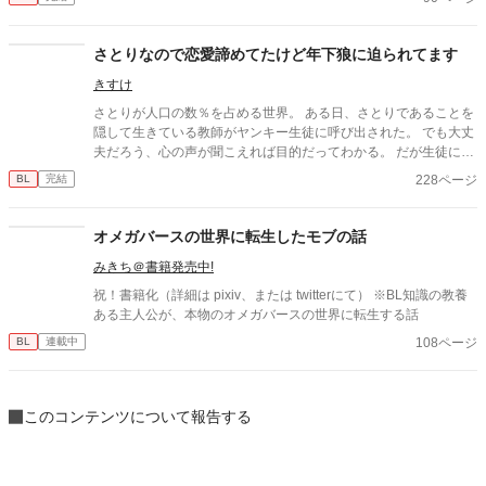
さとりなので恋愛諦めてたけど年下狼に迫られてます
きすけ
さとりが人口の数％を占める世界。 ある日、さとりであることを
隠して生きている教師がヤンキー生徒に呼び出された。 でも大丈
夫だろう、心の声が聞こえれば目的だってわかる。 だが生徒に近
づいたとき、聞こえてきたのは言葉と同じ「好き」という気持ち
228ページ
BL
完結
だった。
オメガバースの世界に転生したモブの話
みきち＠書籍発売中!
祝！書籍化（詳細は pixiv、または twitterにて） ※BL知識の教養
ある主人公が、本物のオメガバースの世界に転生する話
108ページ
BL
連載中
このコンテンツについて報告する