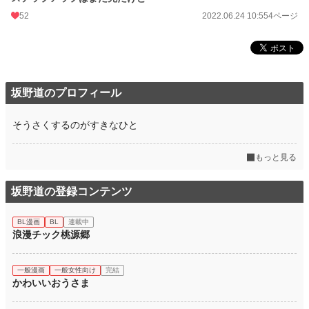
52
2022.06.24 10:55
4ページ
坂野道のプロフィール
そうさくするのがすきなひと
もっと見る
坂野道の登録コンテンツ
BL漫画
BL
連載中
浪漫チック桃源郷
一般漫画
一般女性向け
完結
かわいいおうさま