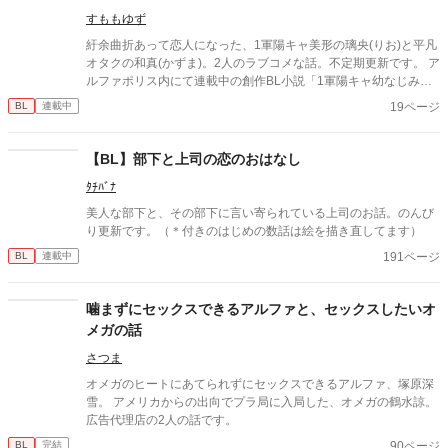
すももゆず
紆余曲折あって恋人になった、1軍陽キャ美形の璃央(りお)と平凡
オタクの和真(かずま)。2人のラブコメな話。不定期更新です。 ア
ルファポリス内にて連載中の創作BL小説「1軍陽キャ幼なじみの
猛攻♡」の番外編的な単発漫画とイラストです。本編の内容はあ
19ページ
BL
連載中
りません。 ※小説本編はR18のため、閲覧の際にはご注意くださ
い。この漫画にR18要素はありません。
【BL】部下と上司の恋のおはなし
ﾀﾁﾊﾞﾅ
美人な部下と、その部下に言い寄られている上司のお話。のんび
り更新です。（＊付きのはじめの数話は絵を描き直してます）
191ページ
BL
連載中
噛まずにセックスできるアルファと、セックスしたいオ
メガの話
さつま
オメガのヒートにあてられずにセックスできるアルファ、塚原深
雪。 アメリカからの出向でプラ局に入局した、オメガの鶴水諒。
広告代理店の2人の話です。
90ページ
BL
完結