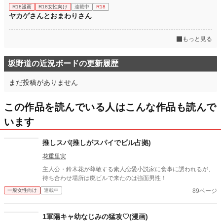
R18漫画
R18女性向け
連載中
R18
ヤカゲさんとおまわりさん
もっと見る
坂野道の近況ボードの更新履歴
まだ投稿がありません
この作品を読んでいる人はこんな作品も読んで
います
推しスパ(推しがスパイでビル占拠)
花重里実
主人公・鈴木花が尊敬する素人恋愛小説家に食事に誘われるが、
待ち合わせ場所は廃ビルで来たのは強面男性！
89ページ
一般女性向け
連載中
1軍陽キャ幼なじみの猛攻♡(漫画)