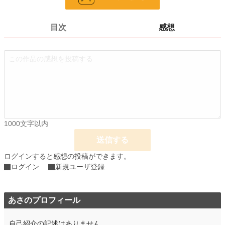
更新日時
2026.04.13 12:38
目次
感想
初回公開日時
2026.04.13 12:38
週間ポイント
0 pt (8,552 位)
月間ポイント
0 pt (8,552 位)
年間ポイント
298 pt (2,352 位)
累計ポイント
298 pt (8,533 位)
1000文字以内
送信する
ログインすると感想の投稿ができます。
ログイン
新規ユーザ登録
あさのプロフィール
自己紹介の記述はありません