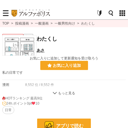
TOP
>
投稿漫画
>
一般漫画
>
一般男性向け
>
わたくし
一般男性向け
完結
わたくし
あさ
お気に入りに追加して更新通知を受け取ろう
お気に入り追加
私の日常です
漫画
8,552 位 / 8,552 件
一般男性向け
2,372 位 / 2,372 件
HOTランキング 最高9位
24h.ポイント
0pt
10
お気に入り
0
日常
24h.ポイント
0 pt
ページ数
4
アプリで読む