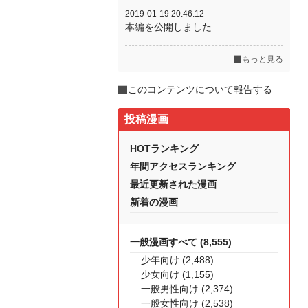
2019-01-19 20:46:12
本編を公開しました
もっと見る
このコンテンツについて報告する
投稿漫画
HOTランキング
年間アクセスランキング
最近更新された漫画
新着の漫画
一般漫画すべて (8,555)
少年向け (2,488)
少女向け (1,155)
一般男性向け (2,374)
一般女性向け (2,538)