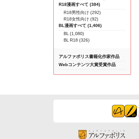
R18漫画すべて (384)
R18男性向け (292)
R18女性向け (92)
BL漫画すべて (1,406)
BL (1,080)
BL R18 (326)
アルファポリス書籍化作家作品
Webコンテンツ大賞受賞作品