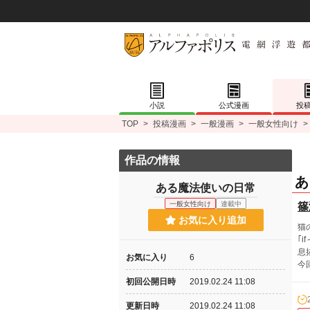
小説
公式漫画
投
TOP
>
投稿漫画
>
一般漫画
>
一般女性向け
>
作品の情報
あ
ある魔法使いの日常
一般女性向け
連載中
篠
お気に入り追加
猫
｢
息
お気に入り
6
今
初回公開日時
2019.02.24 11:08
更新日時
2019.02.24 11:08