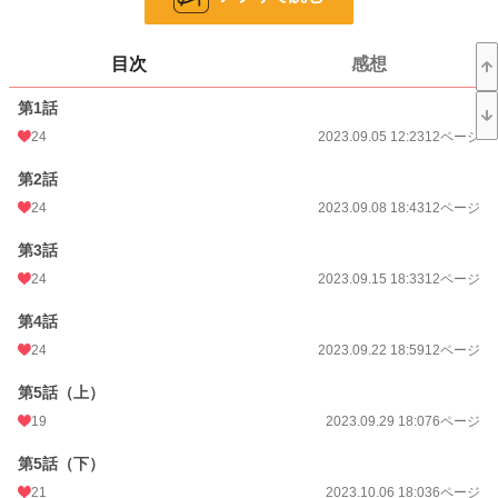
ページ数
589
目次
感想
更新日時
2025.06.20 19:00
第1話
初回公開日時
2023.09.05 12:23
24
2023.09.05 12:23
12ページ
週間ポイント
14 pt (820 位)
第2話
月間ポイント
70 pt (880 位)
24
2023.09.08 18:43
12ページ
年間ポイント
1,420 pt (965 位)
第3話
累計ポイント
45,914 pt (627 位)
24
2023.09.15 18:33
12ページ
第4話
24
2023.09.22 18:59
12ページ
第5話（上）
19
2023.09.29 18:07
6ページ
第5話（下）
21
2023.10.06 18:03
6ページ