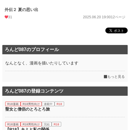
外伝２ 夏の思い出
31
2025.06.20 19:00
12ページ
ろんど087のプロフィール
なんとなく、漫画を描いたりしています
もっと見る
ろんど087の登録コンテンツ
R18漫画
R18男性向け
連載中
R18
聖女と僧侶のとろとろ旅
R18漫画
R18男性向け
完結
R18
【R18】キミと私の関係