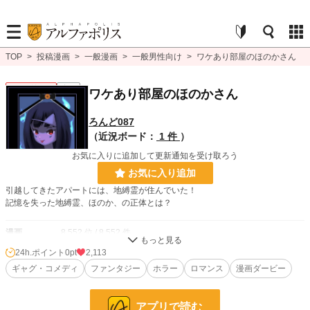
TOP
>
投稿漫画
>
一般漫画
>
一般男性向け
>
ワケあり部屋のほのかさん
一般男性向け
完結
ワケあり部屋のほのかさん
ろんど087
（近況ボード：
1 件
）
お気に入りに追加して更新通知を受け取ろう
お気に入り追加
引越してきたアパートには、地縛霊が住んでいた！
記憶を失った地縛霊、ほのか、の正体とは？
漫画
8,552 位 / 8,552 件
24h.ポイント
0pt
2,113
一般男性向け
2,372 位 / 2,372 件
ギャグ・コメディ
ファンタジー
ホラー
ロマンス
漫画ダービー
お気に入り
32
24h.ポイント
0 pt
アプリで読む