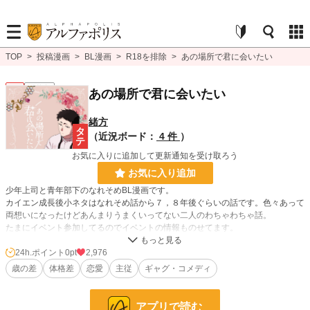
TOP
>
投稿漫画
>
BL漫画
>
R18を排除
>
あの場所で君に会いたい
BL
連載中
あの場所で君に会いたい
緒方
（近況ボード：
4 件
）
お気に入りに追加して更新通知を受け取ろう
お気に入り追加
少年上司と青年部下のなれそめBL漫画です。
カイエン成長後小ネタはなれそめ話から７，８年後ぐらいの話です。色々あって
両想いになったけどあんまりうまくいってない二人のわちゃわちゃ話。
たまにイベント参加してるのでイベントの情報ものせてます。
別作品「憧憬」「シオンの日史」と同じ世界観です。
24h.ポイント
0pt
2,976
歳の差
体格差
恋愛
主従
ギャグ・コメディ
BL漫画
1,406 位 / 1,406 件
BL
1,080 位 / 1,080 件
アプリで読む