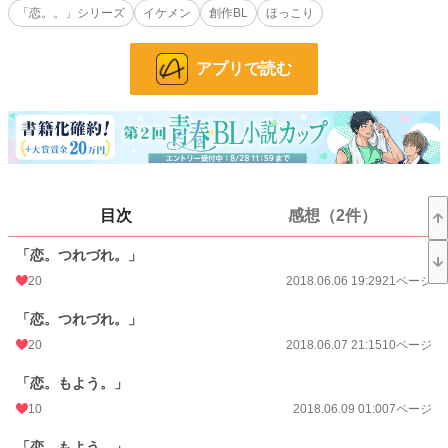
「恋。。」シリーズ
イケメン
創作BL
ほっこり
BL漫画
1,406 位 / 1,406 件
アプリで読む
BL
1,080 位 / 1,080 件
お気に入り
574
24h.ポイント
0 pt
ページ数
119
目次
感想（2件）
更新日時
2021.01.31 15:30
「恋。つれづれ。」
初回公開日時
2018.06.06 19:29
20
2018.06.06 19:29
21ページ
週間ポイント
14 pt (498 位)
「恋。つれづれ。」
月間ポイント
70 pt (535 位)
20
2018.06.07 21:15
10ページ
年間ポイント
1,678 pt (457 位)
「恋。もよう。」
10
2018.06.09 01:00
7ページ
累計ポイント
197,953 pt (86 位)
「恋。もよう。」