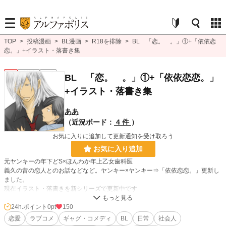
TOP
>
投稿漫画
>
BL漫画
>
R18を排除
>
BL 「恋。 。」①+「依依恋
恋。」+イラスト・落書き集
BL
連載中
R15
BL 「恋。 。」①+「依依恋恋。」
+イラスト・落書き集
ああ
（近況ボード：
4 件
）
お気に入りに追加して更新通知を受け取ろう
お気に入り追加
元ヤンキーの年下どS×ほんわか年上乙女歯科医
義久の昔の恋人とのお話などなど。ヤンキー×ヤンキー⇒「依依恋恋。」更新し
ました。
現在イラスト・落書きを新シリーズで更新中です
＊①の続きは「恋。 。」② ⇒ https://www.alphapolis.co.jp/manga/594277
24h.ポイント
0pt
150
89/745233269
恋愛
ラブコメ
ギャグ・コメディ
BL
日常
社会人