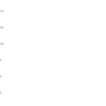
13
20
16
1
1
1