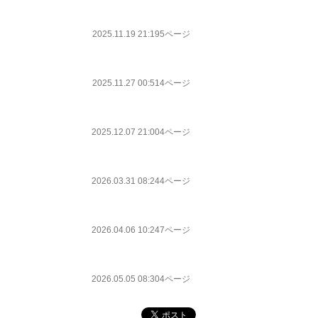
2025.11.19 21:19
5ページ
2025.11.27 00:51
4ページ
2025.12.07 21:00
4ページ
2026.03.31 08:24
4ページ
2026.04.06 10:24
7ページ
2026.05.05 08:30
4ページ