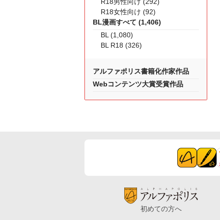
R18男性向け (292)
R18女性向け (92)
BL漫画すべて (1,406)
BL (1,080)
BL R18 (326)
アルファポリス書籍化作家作品
Webコンテンツ大賞受賞作品
初めての方へ