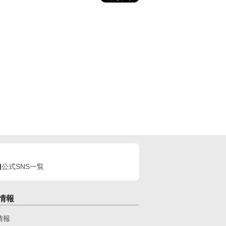
公式SNS一覧
情報
情報