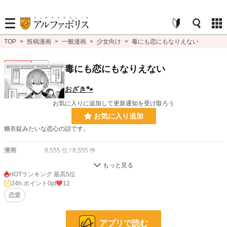
TOP
>
投稿漫画
>
一般漫画
>
少女向け
>
毒にも恋にもなりえない
少女向け
完結
毒にも恋にもなりえない
おざき🐾
お気に入りに追加して更新通知を受け取ろう
お気に入り追加
糖衣錠みたいな恋心の話です。
漫画
8,555 位 / 8,555 件
少女向け
1,155 位 / 1,155 件
HOTランキング 最高5位
24h.ポイント
0pt
12
お気に入り
0
恋愛
24h.ポイント
0 pt
ページ数
17
アプリで読む