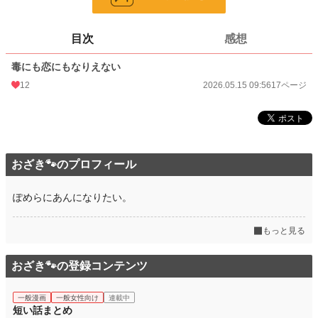
更新日時
2026.05.15 09:56
目次
感想
初回公開日時
2026.05.15 09:56
毒にも恋にもなりえない
週間ポイント
21 pt (667 位)
12
2026.05.15 09:56
17ページ
月間ポイント
35 pt (1,272 位)
年間ポイント
1,544 pt (905 位)
累計ポイント
1,558 pt (5,803 位)
おざき🐾のプロフィール
ぽめらにあんになりたい。
もっと見る
おざき🐾の登録コンテンツ
一般漫画
一般女性向け
連載中
短い話まとめ