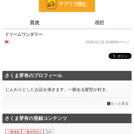
24h.ポイント
0 pt
アプリで読む
ページ数
24
目次
感想
更新日時
2026.02.25 10:49
ドリームワンダラー
初回公開日時
2026.02.25 10:49
1
2026.02.25 10:49
24ページ
週間ポイント
0 pt (8,555 位)
月間ポイント
7 pt (2,324 位)
年間ポイント
467 pt (1,934 位)
さくま芽有のプロフィール
累計ポイント
467 pt (8,112 位)
じんわりとしたお話を描きます。一癖ある髪型が好き。
もっと見る
さくま芽有の登録コンテンツ
一般漫画
一般女性向け
完結