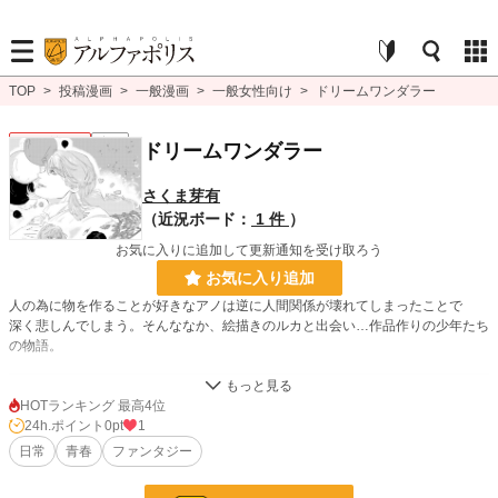
TOP
>
投稿漫画
>
一般漫画
>
一般女性向け
>
ドリームワンダラー
一般女性向け
完結
ドリームワンダラー
さくま芽有
（近況ボード：
1 件
）
お気に入りに追加して更新通知を受け取ろう
お気に入り追加
人の為に物を作ることが好きなアノは逆に人間関係が壊れてしまったことで
深く悲しんでしまう。そんななか、絵描きのルカと出会い…作品作りの少年たち
の物語。
漫画
8,555 位 / 8,555 件
HOTランキング 最高4位
24h.ポイント
0pt
1
一般女性向け
2,538 位 / 2,538 件
日常
青春
ファンタジー
お気に入り
1