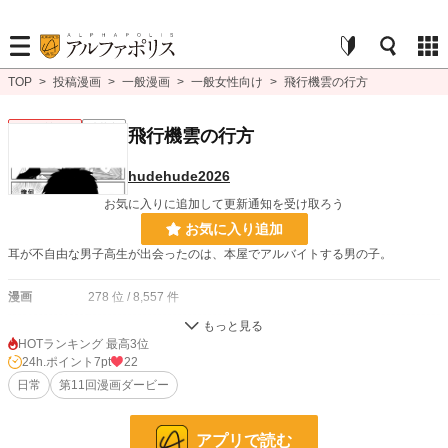
TOP
>
投稿漫画
>
一般漫画
>
一般女性向け
>
飛行機雲の行方
一般女性向け
連載中
飛行機雲の行方
hudehude2026
お気に入りに追加して更新通知を受け取ろう
お気に入り追加
耳が不自由な男子高生が出会ったのは、本屋でアルバイトする男の子。
漫画
278 位 / 8,557 件
一般女性向け
113 位 / 2,539 件
HOTランキング 最高3位
24h.ポイント
7pt
22
お気に入り
4
日常
第11回漫画ダービー
24h.ポイント
7 pt
ページ数
30
アプリで読む