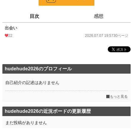
更新日時
2026.07.07 19:57
目次
感想
初回公開日時
2026.07.07 19:57
出会い
週間ポイント
175 pt (157 位)
22
2026.07.07 19:57
30ページ
月間ポイント
455 pt (248 位)
年間ポイント
1,036 pt (1,189 位)
累計ポイント
1,036 pt (6,572 位)
hudehude2026のプロフィール
自己紹介の記述はありません
もっと見る
hudehude2026の近況ボードの更新履歴
まだ投稿がありません