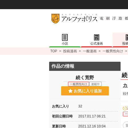
小説
公式漫画
投
TOP
>
投稿漫画
>
一般漫画
>
一般男性向け
>
作品の情報
続
続く荒野
一般男性向け
連載中
カ
お気に入り追加
戦
お気に入り
32
一
初回公開日時
2017.01.17 06:21
更新日時
2021.12.16 10:04