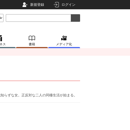
新規登録
ログイン
ネス
書籍
メディア化
識知らずな女。正反対な二人の同棲生活が始まる。