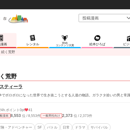
Web
稿漫画
レンタル
絵本ひろば
ビジ
コンテンツ大賞
続く荒野
く荒野
スティーラ
争でボロボロになった世界で生き抜こうとする人達の物語。ガラクタ拾いの男と常
24h.ポイント
0pt
41
8,553
2,373
位 / 8,553件
位 / 2,373件
般漫画
一般男性向け
冒険・アドベンチャー
SF
バトル
日常
ドラマ
サバイバル