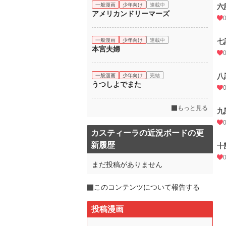
一般漫画
少年向け
連載中
六
アメリカンドリーマーズ
一般漫画
少年向け
連載中
七
本宮夫婦
八
一般漫画
少年向け
完結
うつしよでまた
もっと見る
九
カスティーラの近況ボードの更
新履歴
十
まだ投稿がありません
このコンテンツについて報告する
投稿漫画