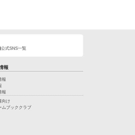
公式SNS一覧
情報
情報
報
情報
様向け
ームブッククラブ