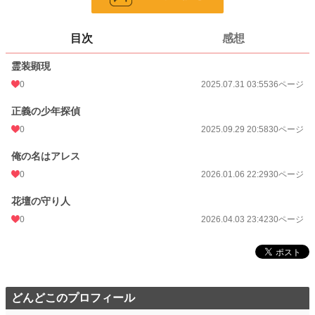
更新日時
2026.04.03 23:42
目次
感想
初回公開日時
2025.07.31 03:55
霊装顕現
週間ポイント
0 pt (8,553 位)
0
2025.07.31 03:55
36ページ
月間ポイント
7 pt (2,324 位)
正義の少年探偵
年間ポイント
838 pt (1,376 位)
0
2025.09.29 20:58
30ページ
累計ポイント
1,179 pt (6,328 位)
俺の名はアレス
0
2026.01.06 22:29
30ページ
花壇の守り人
0
2026.04.03 23:42
30ページ
どんどこのプロフィール