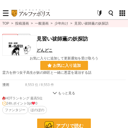
TOP
>
投稿漫画
>
一般漫画
>
少年向け
>
見習い祓師薫の妖探訪
少年向け
連載中
見習い祓師薫の妖探訪
どんどこ
お気に入りに追加して更新通知を受け取ろう
お気に入り追加
霊力を持つ女子高生が妖の師匠と一緒に悪霊を退治する話
漫画
8,553 位 / 8,553 件
少年向け
2,488 位 / 2,488 件
HOTランキング 最高5位
24h.ポイント
0pt
0
お気に入り
1
ファンタジー
ほのぼの
24h.ポイント
0 pt
ページ数
126
アプリで読む