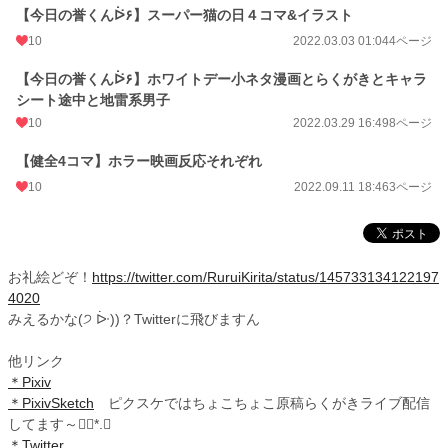
【今日の誉くんᐖ۶】スーパー猫の日４コマ&イラスト
10
2022.03.03 01:04
4ページ
【今日の誉くんᐖ۶】ホワイトデー小ネタ漫画とらくがきとキャラ
シート途中と地雷系男子
10
2022.03.29 16:49
8ページ
【健全4コマ】ホラー映画反応それぞれ
10
2022.09.11 18:46
3ページ
お礼絵どぞ！
https://twitter.com/RuruiKirita/status/145733134122197
4020
みえるかな(੭ ᐕ))？Twitterに飛びますん
他リンク
＊Pixiv
＊PixivSketch
ピクスケではちょこちょこ原稿らくがきライブ配信
してます～❁⃘*.ﾟ
＊Twitter