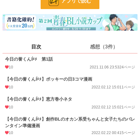
アプリで読む
24h.ポイント
0 pt
ページ数
46
更新日時
2022.09.11 18:46
初回公開日時
2021.11.06 23:53
目次
感想（3件）
週間ポイント
0 pt (1,406 位)
月間ポイント
84 pt (480 位)
今日の誉くんᐖ۶ 第1話
10
2021.11.06 23:53
24ページ
年間ポイント
707 pt (718 位)
【今日の誉くんᐖ۶】ポッキーの日3コマ漫画
累計ポイント
25,246 pt (516 位)
10
2022.02.12 15:01
1ページ
【今日の誉くんᐖ۶】恵方巻小ネタ
10
2022.02.12 15:02
1ページ
【今日の誉くんᐖ۶】創作BLのオカン系受ちゃんと女子たちのバレ
ンタイン準備漫画
10
2022.02.22 00:41
5ページ