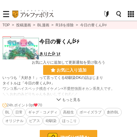
TOP
>
投稿漫画
>
BL漫画
>
R18を排除
>
今日の誉くんᐖ۶
BL
連載中
今日の誉くんᐖ۶
きりたᐖ )۶
お気に入りに追加して更新通知を受け取ろう
お気に入り追加
いっつも「大好き！」って言ってくる幼馴染DKの話はじまり
タイトルは「今日の誉くんᐖ۶」
ワンコ系ハイスペック残念イケメン×不愛想強面オカン系美人です。
＼＼おれのみどりちゃんをあいしてくれ//／／
24h.ポイント
0pt
70
BL漫画
1,406 位 / 1,406 件
BL
日常
ギャグ・コメディ
高校生
ボーイズラブ
創作BL
BL
1,080 位 / 1,080 件
オリジナル
ピアス
幼馴染
ほっこり
お気に入り
61