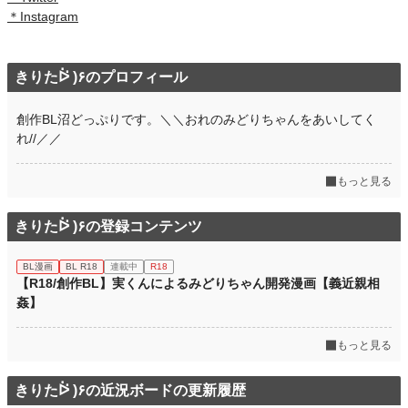
＊Instagram
きりたᐖ )۶のプロフィール
創作BL沼どっぷりです。＼＼おれのみどりちゃんをあいしてく
れ//／／
もっと見る
きりたᐖ )۶の登録コンテンツ
BL漫画
BL R18
連載中
R18
【R18/創作BL】実くんによるみどりちゃん開発漫画【義近親相
姦】
もっと見る
きりたᐖ )۶の近況ボードの更新履歴