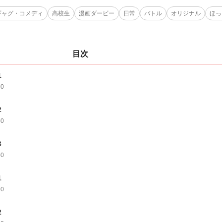
ギャグ・コメディ
高校生
漫画ダービー
日常
バトル
オリジナル
ほっ
目次
1
60
2
50
3
50
1
40
2