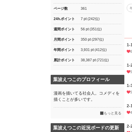
ページ数
361
24h.ポイント
7 pt (242位)
週間ポイント
56 pt (351位)
月間ポイント
350 pt (297位)
1-
年間ポイント
3,931 pt (412位)
累計ポイント
38,387 pt (721位)
1-
葉波えつこのプロフィール
1-
漫画を描いてる社会人。コメディを
描くことが多いです。
2-
もっと見る
2-
葉波えつこの近況ボードの更新