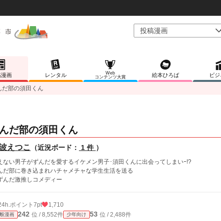
Web
稿漫画
レンタル
絵本ひろば
ビジ
コンテンツ大賞
んだ部の須田くん
んだ部の須田くん
波えつこ
（近況ボード：
1 件
）
えない男子がずんだを愛するイケメン男子･須田くんに出会ってしまいｰ!?
んだ部に巻き込まれハチャメチャな学生生活を送る
ずんだ激推しコメディー
24h.ポイント
7pt
1,710
242
53
位 / 8,552件
位 / 2,488件
般漫画
少年向け