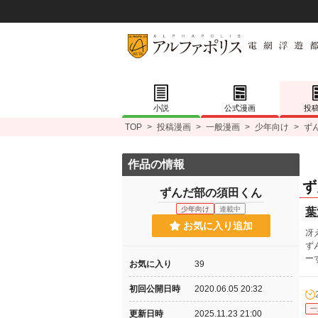
小説
公式漫画
投
TOP
>
投稿漫画
>
一般漫画
>
少年向け
>
ず
作品の情報
ず
ずんだ部の須田くん
少年向け
連載中
葉
お気に入り追加
冴
ず
ー
お気に入り
39
初回公開日時
2020.06.05 20:32
一
更新日時
2025.11.23 21:00