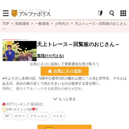
TOP
>
投稿漫画
>
一般漫画
>
少年向け
>
天上トレース～回覧板のおじさん
～
少年向け
完結
天上トレース～回覧板のおじさん～
葉琉(ひげはる)
お気に入りに追加して更新通知を受け取ろう
お気に入り追加
●今より少し未来の話、N国中心都市S区の離れ山奥に一人住む苦学生、マモルは
ある日、自分の家の近くで何か大きいものが衝突する音を聞く。
同時に、家のドアをノックする血塗れの紳士が訪れ…
漫画
8,554 位 / 8,554 件
HOTランキング 最高6位
24h.ポイント
0pt
0
少年向け
2,488 位 / 2,488 件
SF
ホラー
アクション
バトル
お気に入り
0