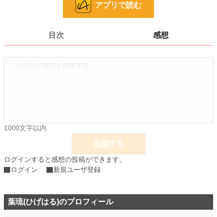
24h.ポイント
0 pt
アプリで読む
ページ数
31
目次
感想
更新日時
2024.07.22 08:59
初回公開日時
2024.07.22 08:59
週間ポイント
0 pt (8,554 位)
月間ポイント
7 pt (2,324 位)
年間ポイント
49 pt (4,358 位)
累計ポイント
488 pt (8,033 位)
1000文字以内
送信する
ログインすると感想の投稿ができます。
ログイン
新規ユーザ登録
葉琉(ひげはる)のプロフィール