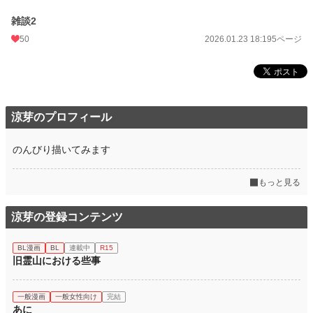
雑談2
50
2026.01.23 18:19
5ページ
涼芽のプロフィール
のんびり描いてみます
もっと見る
涼芽の登録コンテンツ
BL漫画
BL
連載中
R15
旧霊山における些事
一般漫画
一般女性向け
完結
あに