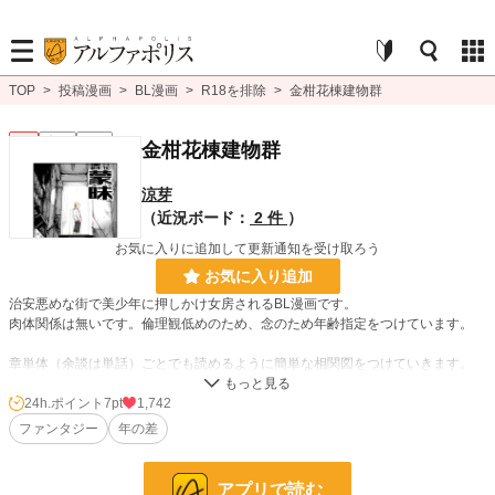
TOP
>
投稿漫画
>
BL漫画
>
R18を排除
>
金柑花棟建物群
BL
完結
R15
金柑花棟建物群
涼芽
（近況ボード：
2 件
）
お気に入りに追加して更新通知を受け取ろう
お気に入り追加
治安悪めな街で美少年に押しかけ女房されるBL漫画です。
肉体関係は無いです。倫理観低めのため、念のため年齢指定をつけています。
章単体（余談は単話）ごとでも読めるように簡単な相関図をつけていきます。
24h.ポイント
7pt
1,742
BL漫画
220 位 / 1,406 件
ファンタジー
年の差
BL
139 位 / 1,080 件
お気に入り
53
アプリで読む