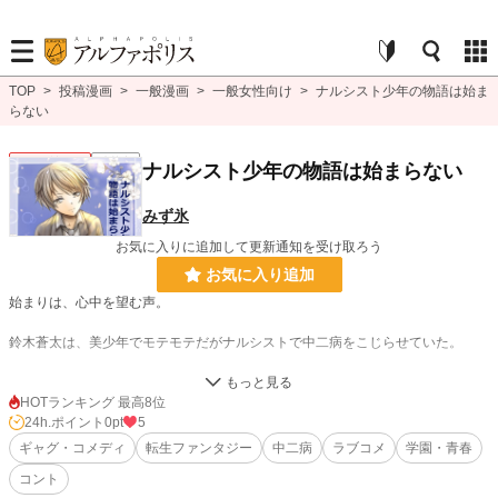
TOP
>
投稿漫画
>
一般漫画
>
一般女性向け
>
ナルシスト少年の物語は始ま
らない
一般女性向け
連載中
ナルシスト少年の物語は始まらない
みず氷
お気に入りに追加して更新通知を受け取ろう
お気に入り追加
始まりは、心中を望む声。
鈴木蒼太は、美少年でモテモテだがナルシストで中二病をこじらせていた。
謎の空間で、突如現れた妖精熟女、ミッキー。
彼女の話では、学園ハーレム物語の主人公になって、誰かとハッピーエンドを迎
HOTランキング 最高8位
えないと、人のおならに転生すると告げられる。
24h.ポイント
0pt
5
ギャグ・コメディ
転生ファンタジー
中二病
ラブコメ
学園・青春
ナルシストの蒼太には耐えられない(いや、誰でも嫌か？)ため、仕方なく学園ハ
コント
ーレムの主人公になることにするが…。