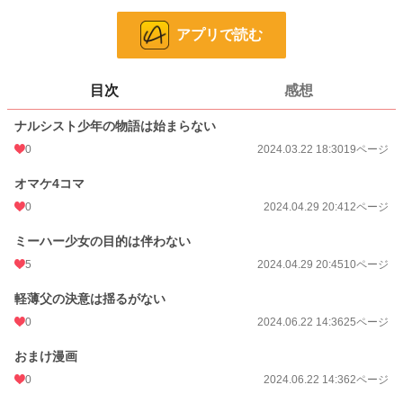
イケメンだらけ、美少女だらけで羨ましい限りの転生もの。
アプリで読む
多少の障害はあろうとも、幸せで微笑ましい世界(復讐ものは除く)。
そんな羨ましい世界を一刀両断してしまおうをコンセプトに。
目次
感想
こんな転生もの嫌だ、を詰め込んだドタバタギャグコメディー☆
ナルシスト少年の物語は始まらない
漫画
8,555 位 / 8,555 件
0
2024.03.22 18:30
19ページ
一般女性向け
2,539 位 / 2,539 件
オマケ4コマ
お気に入り
6
0
2024.04.29 20:41
2ページ
24h.ポイント
0 pt
ミーハー少女の目的は伴わない
5
2024.04.29 20:45
10ページ
ページ数
58
更新日時
2024.06.22 14:36
軽薄父の決意は揺るがない
0
2024.06.22 14:36
25ページ
初回公開日時
2024.03.22 18:30
おまけ漫画
週間ポイント
7 pt (1,164 位)
0
2024.06.22 14:36
2ページ
月間ポイント
7 pt (2,324 位)