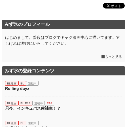
年間ポイント
154 pt (2,864 位)
累計ポイント
2,113 pt (5,103 位)
みず氷のプロフィール
はじめまして。普段はブログでギャグ漫画中心に描いてます。宜
しければ遊びにいらしてください。
もっと見る
みず氷の登録コンテンツ
BL漫画
BL
連載中
Rolling dayz
BL漫画
BL R18
連載中
R18
只今、インキュバス候補生！？
BL漫画
BL
連載中