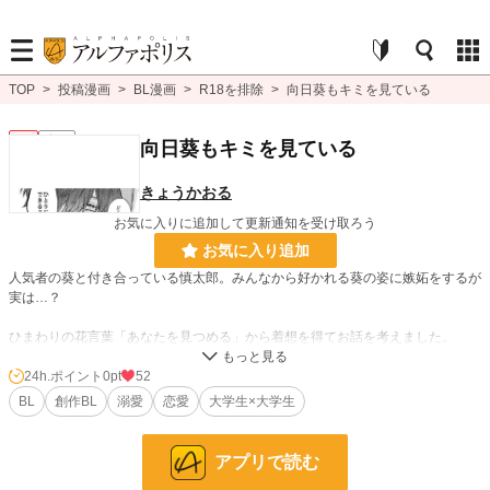
TOP
>
投稿漫画
>
BL漫画
>
R18を排除
>
向日葵もキミを見ている
BL
完結
向日葵もキミを見ている
きょうかおる
お気に入りに追加して更新通知を受け取ろう
お気に入り追加
人気者の葵と付き合っている慎太郎。みんなから好かれる葵の姿に嫉妬をするが
実は…？
ひまわりの花言葉「あなたを見つめる」から着想を得てお話を考えました。
ひまわりの明るく直向きな姿に目を奪われるが、ひまわりも実はこちらを見つめ
ていたという内容です。
24h.ポイント
0pt
52
よろしくお願いいたします！
BL
創作BL
溺愛
恋愛
大学生×大学生
BL漫画
1,406 位 / 1,406 件
アプリで読む
BL
1,080 位 / 1,080 件