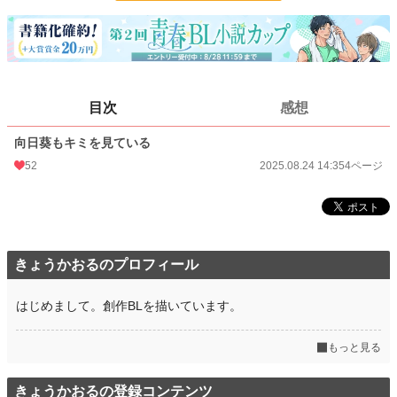
お気に入り
11
24h.ポイント
0 pt
ページ数
4
目次
感想
更新日時
2025.08.24 14:35
向日葵もキミを見ている
初回公開日時
2025.08.24 14:35
52
2025.08.24 14:35
4ページ
週間ポイント
0 pt (1,406 位)
月間ポイント
77 pt (506 位)
年間ポイント
5,245 pt (223 位)
きょうかおるのプロフィール
累計ポイント
5,245 pt (1,095 位)
はじめまして。創作BLを描いています。
もっと見る
きょうかおるの登録コンテンツ