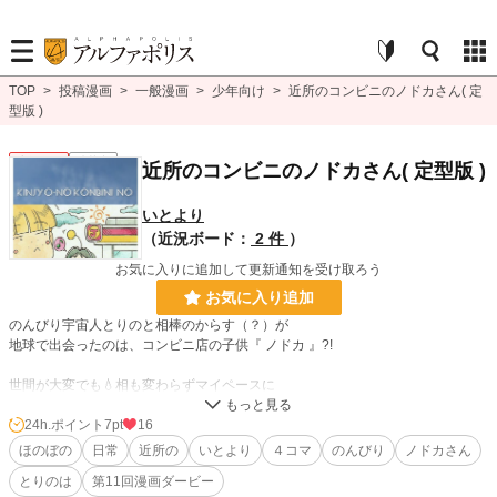
TOP
>
投稿漫画
>
一般漫画
>
少年向け
>
近所のコンビニのノドカさん( 定
型版 )
少年向け
連載中
近所のコンビニのノドカさん( 定型版 )
いとより
（近況ボード：
2 件
）
お気に入りに追加して更新通知を受け取ろう
お気に入り追加
のんびり宇宙人とりのと相棒のからす（？）が
地球で出会ったのは、コンビニ店の子供『 ノドカ 』?!
世間が大変でも💧相も変わらずマイペースに
日々を過ごすヘンテコ宇宙人とりのと、
地球人ノドカとのやりとりで、ほのぼの
24h.ポイント
7pt
16
するはずの、日常系４コマ漫画(^_^)／
ほのぼの
日常
近所の
いとより
４コマ
のんびり
ノドカさん
月イチ更新中♪
とりのは
第11回漫画ダービー