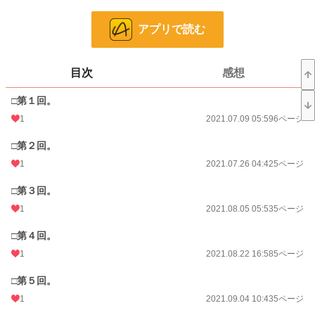
漫画
251 位 / 8,555 件
アプリで読む
少年向け
44 位 / 2,488 件
お気に入り
3
目次
感想
24h.ポイント
7 pt
□第１回。
ページ数
392
1
2021.07.09 05:59
6ページ
更新日時
2026.07.28 05:03
□第２回。
初回公開日時
2021.07.09 05:59
1
2021.07.26 04:42
5ページ
週間ポイント
319 pt (105 位)
□第３回。
月間ポイント
564 pt (225 位)
1
2021.08.05 05:53
5ページ
年間ポイント
6,040 pt (271 位)
□第４回。
1
2021.08.22 16:58
5ページ
累計ポイント
35,006 pt (789 位)
□第５回。
1
2021.09.04 10:43
5ページ