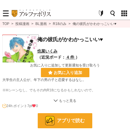
TOP
>
投稿漫画
>
BL漫画
>
R18のみ
>
俺の彼氏がかわかっこいい♥
BL R18
連載中
R18
俺の彼氏がかわかっこいい♥
也菜いくみ
（近況ボード：
4 件
）
お気に入りに追加して更新通知を受け取ろう
お気に入り追加
大学生の主人公が、年下の男の子と恋愛するはなし。
※Hシーンなし。でもその内R18になるかもしれないので。
BL漫画
236 位 / 1,405 件
24h.ポイント
7pt
0
BL R18
115 位 / 326 件
アプリで読む
お気に入り
4