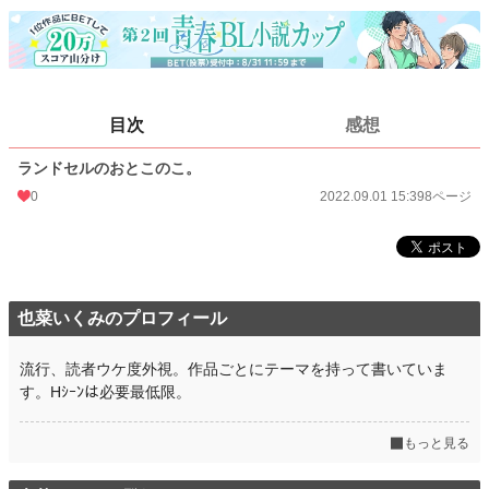
24h.ポイント
7 pt
ページ数
8
更新日時
2022.09.01 15:39
目次
感想
初回公開日時
2022.09.01 15:39
週間ポイント
0 pt (1,405 位)
ランドセルのおとこのこ。
0
2022.09.01 15:39
8ページ
月間ポイント
14 pt (975 位)
年間ポイント
301 pt (989 位)
累計ポイント
3,481 pt (1,210 位)
也菜いくみのプロフィール
流行、読者ウケ度外視。作品ごとにテーマを持って書いていま
す。Hｼｰﾝは必要最低限。
もっと見る