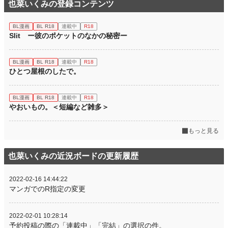
也菜いくみの登録コンテンツ
BL漫画
BL R18
連載中
R18
Slit ー彼のポケットのなかの秘密ー
BL漫画
BL R18
連載中
R18
ひとつ屋根のしたで。
BL漫画
BL R18
連載中
R18
やおいもの。＜短編など雑多＞
もっと見る
也菜いくみの近況ボードの更新履歴
2022-02-16 14:44:22
マンガでのR指定の変更
2022-02-01 10:28:14
予約投稿の際の「連載中」「完結」の選択の件。